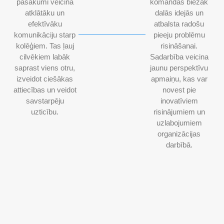
pasākumi veicina
komandas biežāk
atklātāku un
dalās idejās un
efektīvāku
atbalsta radošu
komunikāciju starp
pieeju problēmu
kolēģiem. Tas ļauj
risināšanai.
cilvēkiem labāk
Sadarbība veicina
saprast viens otru,
jaunu perspektīvu
izveidot ciešākas
apmaiņu, kas var
attiecības un veidot
novest pie
savstarpēju
inovatīviem
uzticību.
risinājumiem un
uzlabojumiem
organizācijas
darbībā.