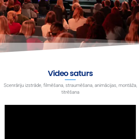
Video saturs
Scenrāriju izstrāde, filmēšana, straumēšana, animācijas, montāža,
titrēšana