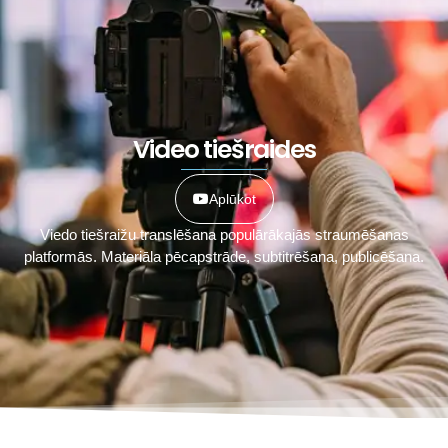
Video tiešraides
Aplūkot
Viedo tiešraižu translēšana populārākajās straumēšanas
platformās. Materiāla pēcapstrāde, subtitrēšana, publicēšana.