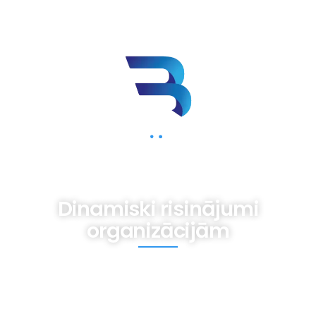
BIZNESAM.LV
Dinamiski risinājumi
organizācijām
Mums iespējams nav gatavas receptes,
tomēr ir pieredze dažādām vajadzībām