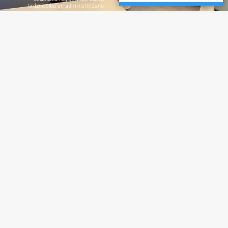
tirdzniecību un administrēšanu