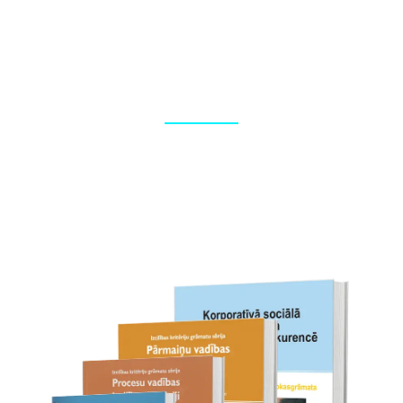
Foto reportāžas
Korporatīvo pasākumu fotografēšana, foto apstrāde