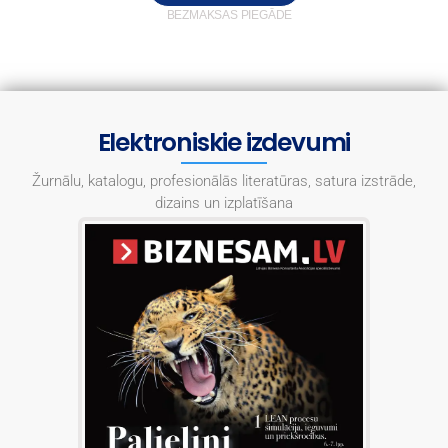
BEZMAKSAS PIEGĀDE
Elektroniskie izdevumi
Žurnālu, katalogu, profesionālās literatūras, satura izstrāde,
dizains un izplatīšana