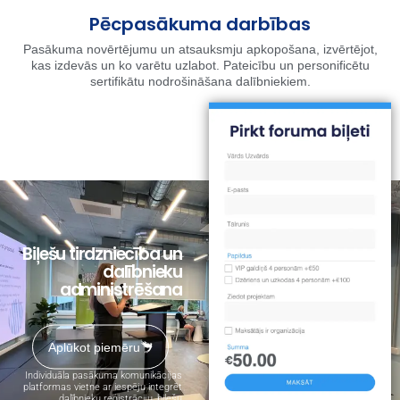
Pēcpasākuma darbības
Pasākuma novērtējumu un atsauksmju apkopošana, izvērtējot,
kas izdevās un ko varētu uzlabot. Pateicību un personificētu
sertifikātu nodrošināšana dalībniekiem.
Biļešu tirdzniecība un
dalībnieku
administrēšana
Aplūkot piemēru
Individuāla pasākuma komunikācijas
platformas vietne ar iespēju integrēt
dalībnieku reģistrāciju, biļešu