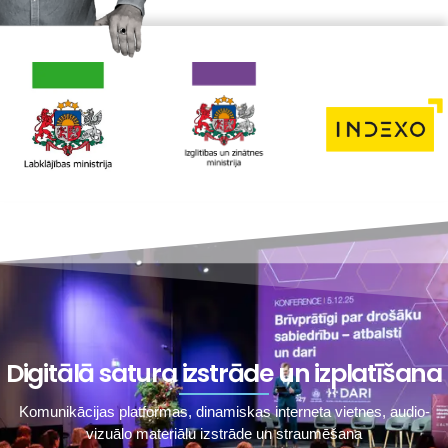
Digitālā satura izstrāde un izplatīšana
Komunikācijas platformas, dinamiskas interneta vietnes, audio-
vizuālo materiālu izstrāde un straumēšana