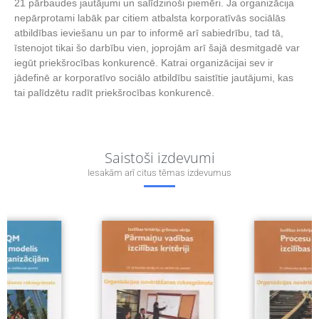
21 pārbaudes jautājumi un salīdzinoši piemēri. Ja organizācija
nepārprotami labāk par citiem atbalsta korporatīvās sociālās
atbildības ieviešanu un par to informē arī sabiedrību, tad tā,
īstenojot tikai šo darbību vien, joprojām arī šajā desmitgadē var
iegūt priekšrocības konkurencē. Katrai organizācijai sev ir
jādefinē ar korporatīvo sociālo atbildību saistītie jautājumi, kas
tai palīdzētu radīt priekšrocības konkurencē.
Saistoši izdevumi
Iesakām arī citus tēmas izdevumus