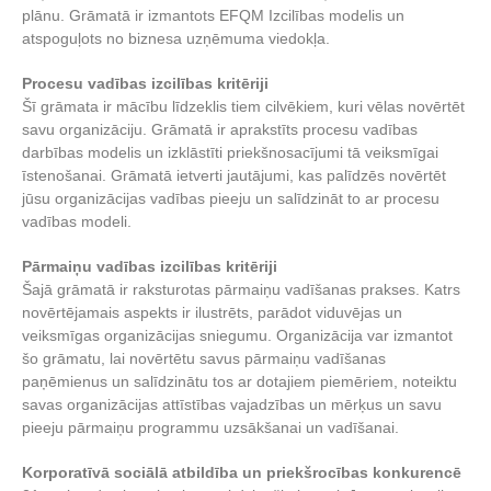
plānu. Grāmatā ir izmantots EFQM Izcilības modelis un
atspoguļots no biznesa uzņēmuma viedokļa.
Procesu vadības izcilības kritēriji
Šī grāmata ir mācību līdzeklis tiem cilvēkiem, kuri vēlas novērtēt
savu organizāciju. Grāmatā ir aprakstīts procesu vadības
darbības modelis un izklāstīti priekšnosacījumi tā veiksmīgai
īstenošanai. Grāmatā ietverti jautājumi, kas palīdzēs novērtēt
jūsu organizācijas vadības pieeju un salīdzināt to ar procesu
vadības modeli.
​Pārmaiņu vadības izcilības kritēriji
Šajā grāmatā ir raksturotas pārmaiņu vadīšanas prakses. Katrs
novērtējamais aspekts ir ilustrēts, parādot viduvējas un
veiksmīgas organizācijas sniegumu. Organizācija var izmantot
šo grāmatu, lai novērtētu savus pārmaiņu vadīšanas
paņēmienus un salīdzinātu tos ar dotajiem piemēriem, noteiktu
savas organizācijas attīstības vajadzības un mērķus un savu
pieeju pārmaiņu programmu uzsākšanai un vadīšanai.
Korporatīvā sociālā atbildība un priekšrocības konkurencē