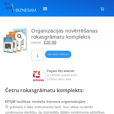
Organizācijas novērtēšanas
rokasgrāmatu komplekts
€
20,00
€
40,00
PIEVIENOT GROZAM
Piegāde BEZ MAKSAS
ar OMNIVA pakomātiem
3 darba dienu laikā
Četru rokasgrāmatu komplekts:
EFQM Izcilības modelis biznesa organizācijām
Šī grāmata ir labs instruments tiem, kuri vēlas novērtēt
uzņēmuma darbību, lai izstrādātu tālāko uzņēmuma attīstības