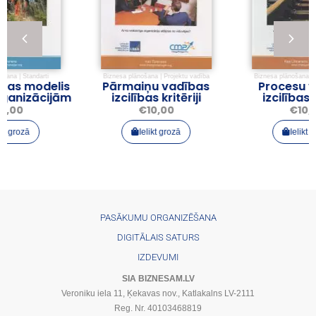
Biznesa plānošana
|
Projektu vadība
Biznesa plānošana
|
Projektu vadība
is
Pārmaiņu vadības
Procesu vadības
ām
izcilības kritēriji
izcilības kritēriji
€
10,00
€
10,00
Ielikt grozā
Ielikt grozā
PASĀKUMU ORGANIZĒŠANA
DIGITĀLAIS SATURS
IZDEVUMI
SIA BIZNESAM.LV
Veroniku iela 11, Ķekavas nov., Katlakalns LV-2111
Reg. Nr. 40103468819