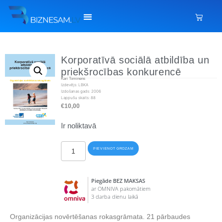
Korporatīvā sociālā atbildība un
priekšrocības konkurencē
Kari Tominens
Izdevējs: LBKA
Izdošanas gads: 2006
Lappušu skaits: 88
€
10,00
Ir noliktavā
PIEVIENOT GROZAM
Piegāde BEZ MAKSAS
ar OMNIVA pakomātiem
3 darba dienu laikā
Organizācijas novērtēšanas rokasgrāmata. 21 pārbaudes