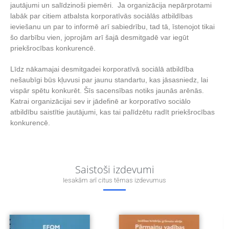
jautājumi un salīdzinoši piemēri. ​ Ja organizācija nepārprotami
labāk par citiem atbalsta korporatīvās sociālās atbildības
ieviešanu un par to informē arī sabiedrību, tad tā, īstenojot tikai
šo darbību vien, joprojām arī šajā desmitgadē var iegūt
priekšrocības konkurencē.
Līdz nākamajai desmitgadei korporatīvā sociālā atbildība
nešaubīgi būs kļuvusi par jaunu standartu, kas jāsasniedz, lai
vispār spētu konkurēt. Šīs sacensības notiks jaunās arēnās.
Katrai organizācijai sev ir jādefinē ar korporatīvo sociālo
atbildību saistītie jautājumi, kas tai palīdzētu radīt priekšrocības
konkurencē.
Saistoši izdevumi
Iesakām arī citus tēmas izdevumus