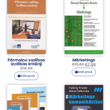
Biznesa plānošana
|
Projektu vadība
Mārketings
|
Pārdošanas veicināšana
Pārmaiņu vadības
Mārketings
izcilības kritēriji
€
13,00
€
7,00
€
10,00
Ielikt grozā
Ielikt grozā