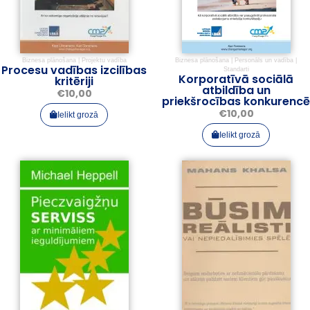
Biznesa plānošana
|
Projektu vadība
Biznesa plānošana
|
Personāls un vadība
|
Procesu vadības izcilības
Standarti
Korporatīvā sociālā
kritēriji
atbildība un
€
10,00
priekšrocības konkurencē
€
10,00
Ielikt grozā
Ielikt grozā