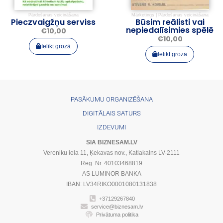
Pārdošanas veicināšana
Mārketings
|
Pārdošanas veicināšana
Pieczvaigžņu serviss
Būsim reālisti vai
nepiedalīsimies spēlē
€
10,00
€
10,00
Ielikt grozā
Ielikt grozā
PASĀKUMU ORGANIZĒŠANA
DIGITĀLAIS SATURS
IZDEVUMI
SIA BIZNESAM.LV
Veroniku iela 11, Ķekavas nov., Katlakalns LV-2111
Reg. Nr. 40103468819
AS LUMINOR BANKA
IBAN: LV34RIKO0001080131838
+37129267840
service@biznesam.lv
Privātuma politika