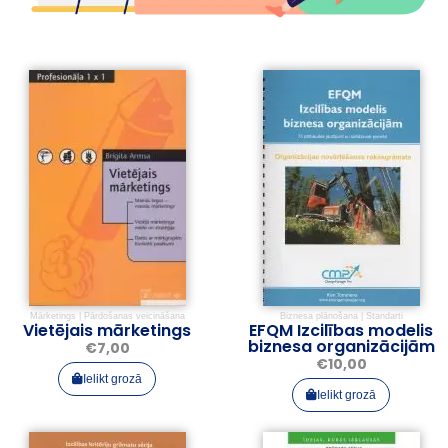
Mārketings
|
Pārdošanas veicināšana
Biznesa plānošana
|
Standarti
Vietējais mārketings
EFQM Izcilības modelis
biznesa organizācijām
€
7,00
€
10,00
Ielikt grozā
Ielikt grozā