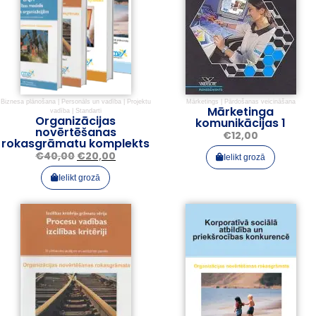
Biznesa plānošana
|
Personāls un vadība
|
Projektu
Mārketings
|
Pārdošanas veicināšana
Mārketinga
vadība
|
Standarti
Organizācijas
komunikācijas 1
novērtēšanas
€
12,00
rokasgrāmatu komplekts
€
40,00
€
20,00
Ielikt grozā
Ielikt grozā