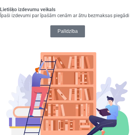
Lietišķo izdevumu veikals
Īpaši izdevumi par īpašām cenām ar ātru bezmaksas piegādi
Palīdzība