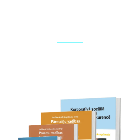
Foto reportāžas
Korporatīvo pasākumu fotografēšana, foto apstrāde