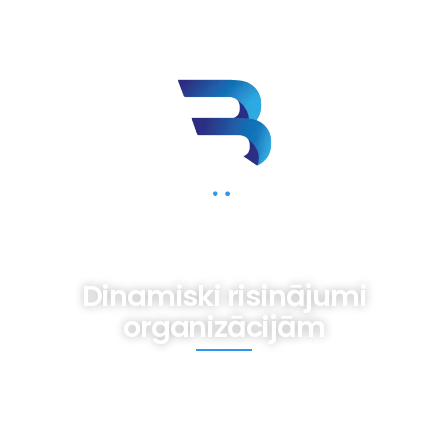
BIZNESAM.LV
Dinamiski risinājumi
organizācijām
Mums iespējams nav gatavas receptes,
tomēr ir pieredze dažādām vajadzībām