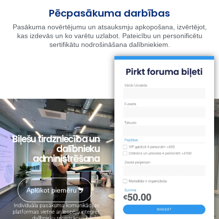
Pēcpasākuma darbības
Pasākuma novērtējumu un atsauksmju apkopošana, izvērtējot,
kas izdevās un ko varētu uzlabot. Pateicību un personificētu
sertifikātu nodrošināšana dalībniekiem.
Biļešu tirdzniecība un
dalībnieku
administrēšana
Aplūkot piemēru
Individuāla pasākuma komunikācijas
platformas vietne ar iespēju integrēt
dalībnieku reģistrāciju, biļešu