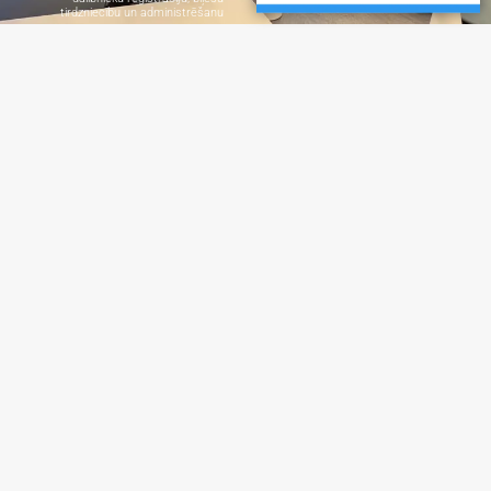
tirdzniecību un administrēšanu