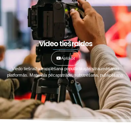
Video tiešraides
Aplūkot
Viedo tiešraižu translēšana populārākajās straumēšanas
platformās. Materiāla pēcapstrāde, subtitrēšana, publicēšana.