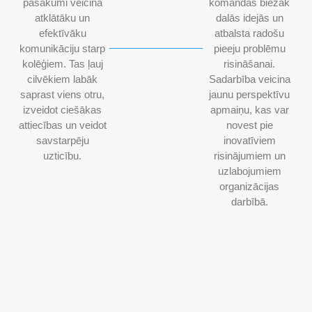
pasākumi veicina
komandas biežāk
atklātāku un
dalās idejās un
efektīvāku
atbalsta radošu
komunikāciju starp
pieeju problēmu
kolēģiem. Tas ļauj
risināšanai.
cilvēkiem labāk
Sadarbība veicina
saprast viens otru,
jaunu perspektīvu
izveidot ciešākas
apmaiņu, kas var
attiecības un veidot
novest pie
savstarpēju
inovatīviem
uzticību.
risinājumiem un
uzlabojumiem
organizācijas
darbībā.