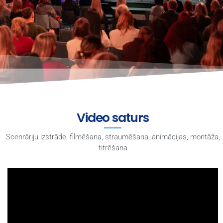
Video saturs
Scenrāriju izstrāde, filmēšana, straumēšana, animācijas, montāža,
titrēšana