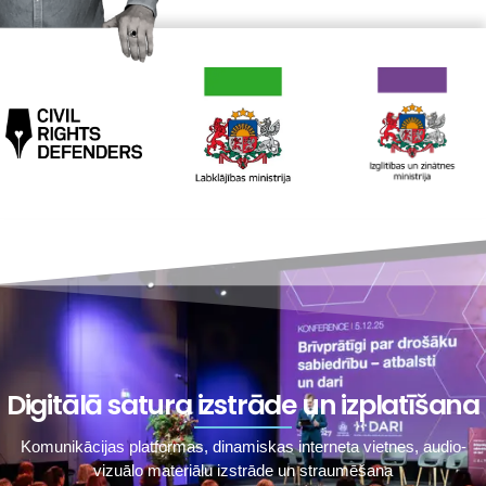
Digitālā satura izstrāde un izplatīšana
Komunikācijas platformas, dinamiskas interneta vietnes, audio-
vizuālo materiālu izstrāde un straumēšana