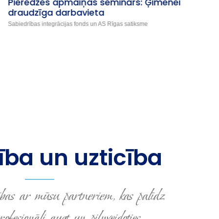
Brīvprātīgo godināšana “Gada brīvprātīgais
2025”
Nodarbinātības valsts aģentūra
ba un uzticība
bas ar mūsu partneriem, kas palīdz
fesionāli augt un pilnveidoties