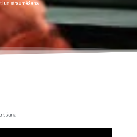
ti un straumēšana
itrēšana