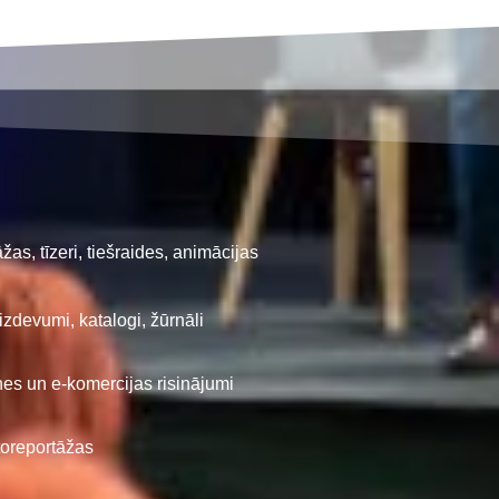
žas, tīzeri, tiešraides, animācijas
izdevumi, katalogi, žūrnāli
tnes un e-komercijas risinājumi
oreportāžas