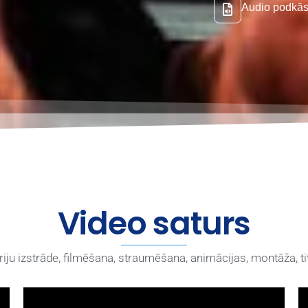
Audio podkās
Video saturs
iju izstrāde, filmēšana, straumēšana, animācijas, montāža, t