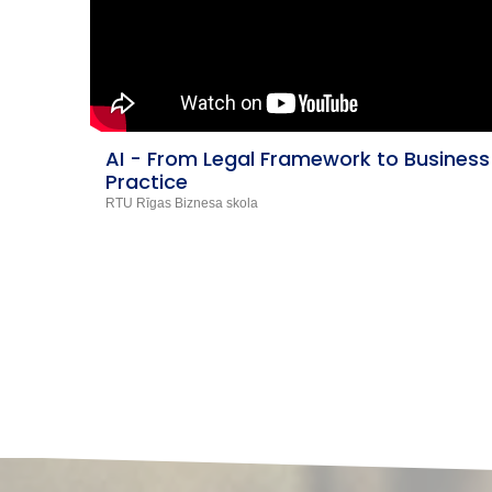
iness
Izglītojošie video izpratnes
veicināšanai par sociālo pakalpojumu
kvalitāti (1.d.)
Labklājības ministrija