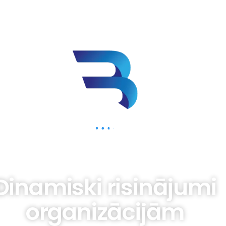
BIZNESAM.LV
Dinamiski risinājumi
organizācijām