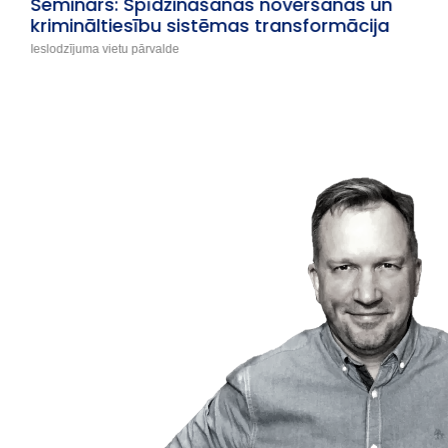
Seminārs “Trešo valstu pilsoņu
nodarbināšanas uzraudzībā iesaistīto
institūciju sadarbības stiprināšana”
Valsts darba inspekcija