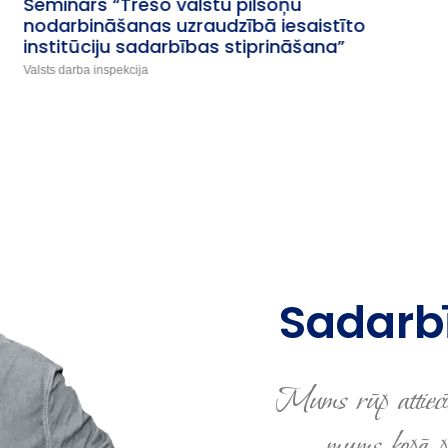
Pieredzes apmaiņas seminārs: Ģimenei
draudzīga darbavieta
Sabiedrības integrācijas fonds un AS Rīgas satiksme
Sadarbī
Mums rūp attiecī
mums kopā pro