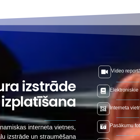
Video reportā
ura izstrāde
Elektroniskie 
 izplatīšana
Interneta vie
Pasākumu fot
namiskas interneta vietnes,
ālu izstrāde un straumēšana