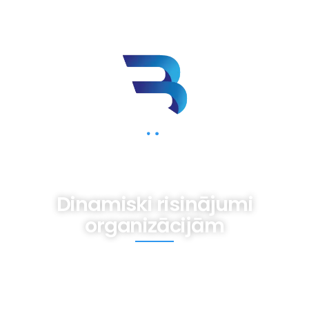
BIZNESAM.LV
Dinamiski risinājumi
organizācijām
Mums iespējams nav gatavas receptes,
tomēr ir pieredze dažādām vajadzībām