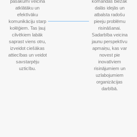
pasākumi veicina
komandas biežāk
atklātāku un
dalās idejās un
efektīvāku
atbalsta radošu
komunikāciju starp
pieeju problēmu
kolēģiem. Tas ļauj
risināšanai.
cilvēkiem labāk
Sadarbība veicina
saprast viens otru,
jaunu perspektīvu
izveidot ciešākas
apmaiņu, kas var
attiecības un veidot
novest pie
savstarpēju
inovatīviem
uzticību.
risinājumiem un
uzlabojumiem
organizācijas
darbībā.