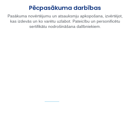
Pēcpasākuma darbības
Pasākuma novērtējumu un atsauksmju apkopošana, izvērtējot,
kas izdevās un ko varētu uzlabot. Pateicību un personificētu
sertifikātu nodrošināšana dalībniekiem.
Biļešu tirdzniecība un
dalībnieku
administrēšana
Aplūkot piemēru
Individuāla pasākuma komunikācijas
platformas vietne ar iespēju integrēt
dalībnieku reģistrāciju, biļešu