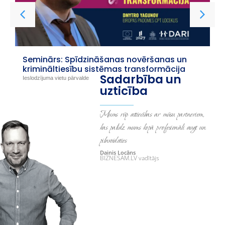
Seminārs: Spīdzināšanas novēršanas un
krimināltiesību sistēmas transformācija
Sadarbība un
Ieslodzījuma vietu pārvalde
uzticība
Mums rūp attiecības ar mūsu partneriem,
kas palīdz mums kopā profesionāli augt un
pilnveidoties
Dainis Locāns
BIZNESAM.LV vadītājs