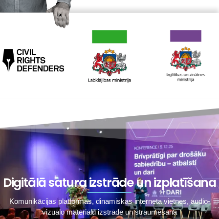
Digitālā satura izstrāde un izplatīšana
Komunikācijas platformas, dinamiskas interneta vietnes, audio-
vizuālo materiālu izstrāde un straumēšana