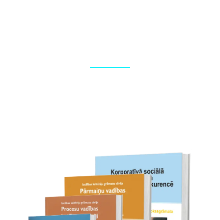
Foto reportāžas
Korporatīvo pasākumu fotografēšana, foto apstrāde