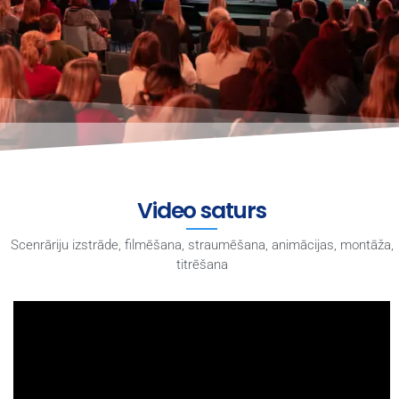
Video saturs
Scenrāriju izstrāde, filmēšana, straumēšana, animācijas, montāža,
titrēšana