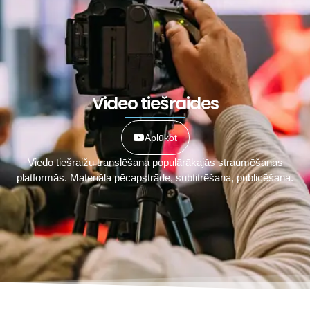
Video tiešraides
Aplūkot
Viedo tiešraižu translēšana populārākajās straumēšanas
platformās. Materiāla pēcapstrāde, subtitrēšana, publicēšana.