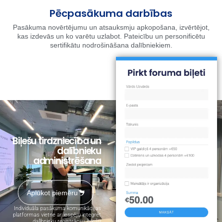
Pēcpasākuma darbības
Pasākuma novērtējumu un atsauksmju apkopošana, izvērtējot,
kas izdevās un ko varētu uzlabot. Pateicību un personificētu
sertifikātu nodrošināšana dalībniekiem.
Biļešu tirdzniecība un
dalībnieku
administrēšana
Aplūkot piemēru
Individuāla pasākuma komunikācijas
platformas vietne ar iespēju integrēt
dalībnieku reģistrāciju, biļešu