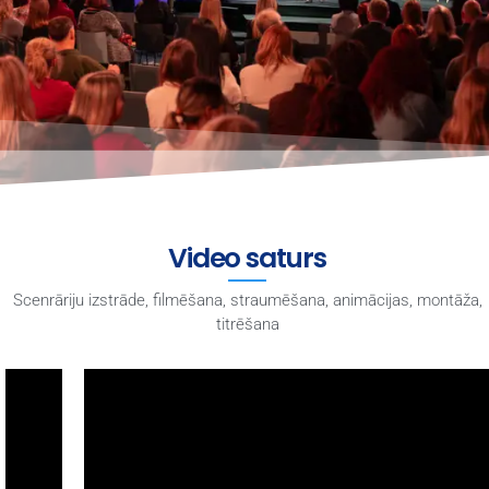
Video saturs
Scenrāriju izstrāde, filmēšana, straumēšana, animācijas, montāža,
titrēšana