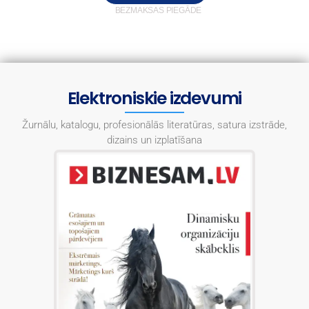
BEZMAKSAS PIEGĀDE
Elektroniskie izdevumi
Žurnālu, katalogu, profesionālās literatūras, satura izstrāde,
dizains un izplatīšana