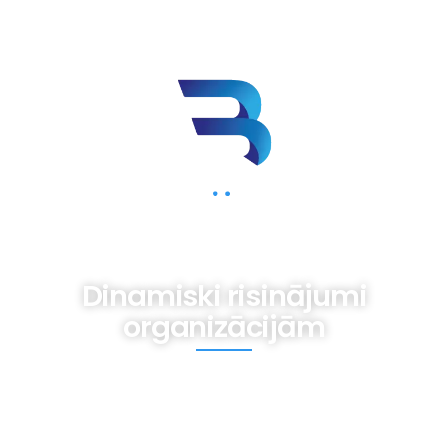
BIZNESAM.LV
Dinamiski risinājumi
organizācijām
Mums iespējams nav gatavas receptes,
tomēr ir pieredze dažādām vajadzībām