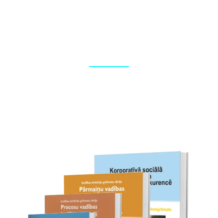
Foto reportāžas
Korporatīvo pasākumu fotografēšana, foto apstrāde