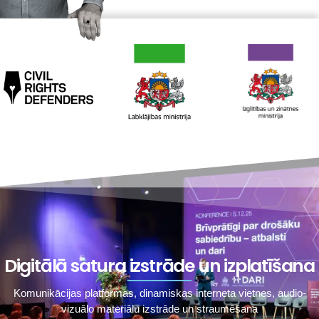
Digitālā satura izstrāde un izplatīšana
Komunikācijas platformas, dinamiskas interneta vietnes, audio-
vizuālo materiālu izstrāde un straumēšana