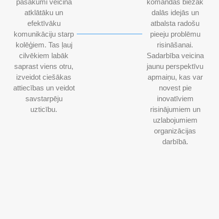
pasākumi veicina
komandas biežāk
atklātāku un
dalās idejās un
efektīvāku
atbalsta radošu
komunikāciju starp
pieeju problēmu
kolēģiem. Tas ļauj
risināšanai.
cilvēkiem labāk
Sadarbība veicina
saprast viens otru,
jaunu perspektīvu
izveidot ciešākas
apmaiņu, kas var
attiecības un veidot
novest pie
savstarpēju
inovatīviem
uzticību.
risinājumiem un
uzlabojumiem
organizācijas
darbībā.