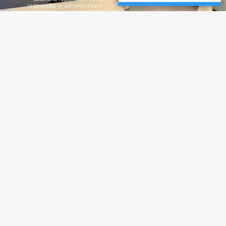
tirdzniecību un administrēšanu