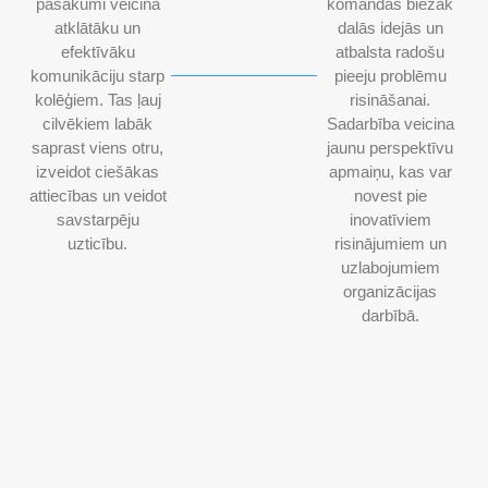
pasākumi veicina
komandas biežāk
atklātāku un
dalās idejās un
efektīvāku
atbalsta radošu
komunikāciju starp
pieeju problēmu
kolēģiem. Tas ļauj
risināšanai.
cilvēkiem labāk
Sadarbība veicina
saprast viens otru,
jaunu perspektīvu
izveidot ciešākas
apmaiņu, kas var
attiecības un veidot
novest pie
savstarpēju
inovatīviem
uzticību.
risinājumiem un
uzlabojumiem
organizācijas
darbībā.