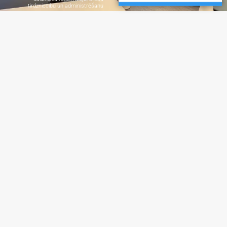
tirdzniecību un administrēšanu