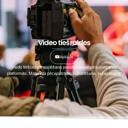
Video tiešraides
Aplūkot
Viedo tiešraižu translēšana populārākajās straumēšanas
platformās. Materiāla pēcapstrāde, subtitrēšana, publicēšana.