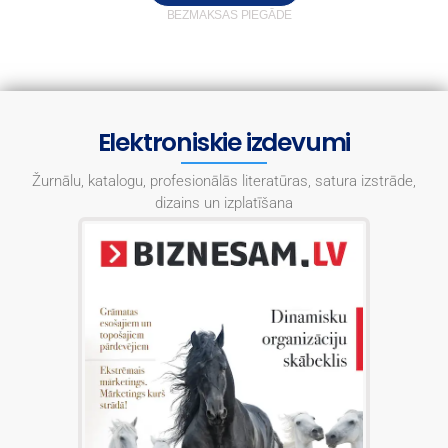
BEZMAKSAS PIEGĀDE
Elektroniskie izdevumi
Žurnālu, katalogu, profesionālās literatūras, satura izstrāde,
dizains un izplatīšana