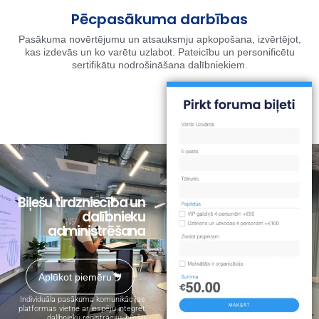
Pēcpasākuma darbības
Pasākuma novērtējumu un atsauksmju apkopošana, izvērtējot,
kas izdevās un ko varētu uzlabot. Pateicību un personificētu
sertifikātu nodrošināšana dalībniekiem.
Biļešu tirdzniecība un
dalībnieku
administrēšana
Aplūkot piemēru
Individuāla pasākuma komunikācijas
platformas vietne ar iespēju integrēt
dalībnieku reģistrāciju, biļešu