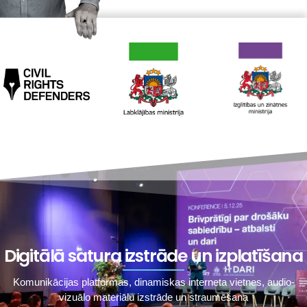
Digitālā satura izstrāde un izplatīšana
Komunikācijas platformas, dinamiskas interneta vietnes, audio-
vizuālo materiālu izstrāde un straumēšana