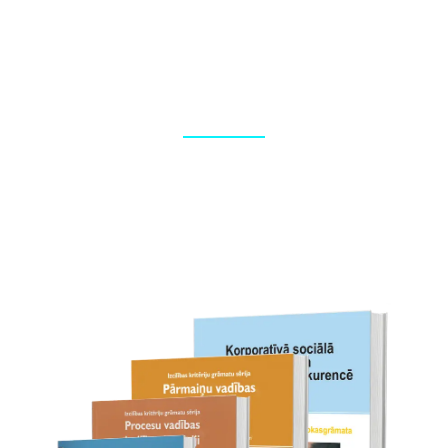
Foto reportāžas
Korporatīvo pasākumu fotografēšana, foto apstrāde