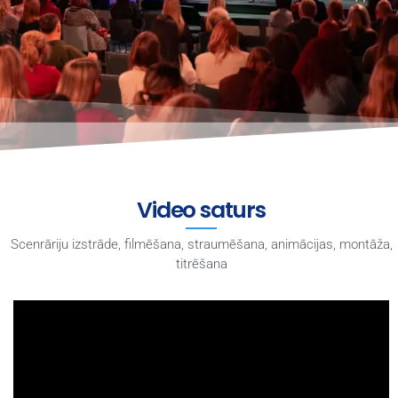
Video saturs
Scenrāriju izstrāde, filmēšana, straumēšana, animācijas, montāža,
titrēšana