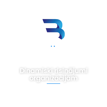
BIZNESAM.LV
Dinamiski risinājumi
organizācijām
Mums iespējams nav gatavas receptes,
tomēr ir pieredze dažādām vajadzībām