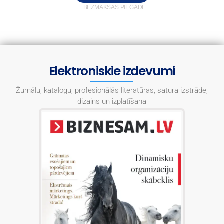
BEZMAKSAS PIEGĀDE
Elektroniskie izdevumi
Žurnālu, katalogu, profesionālās literatūras, satura izstrāde,
dizains un izplatīšana