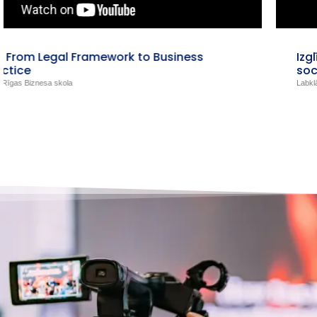
Izglītojošie video izpratnes veicināšanai par
sociālo pakalpojumu kvalitāti (1.d.)
Labklājības ministrija