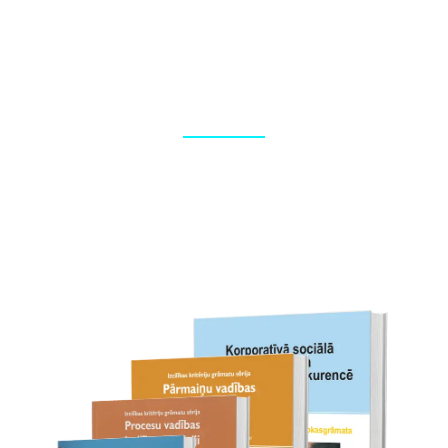
Foto reportāžas
Korporatīvo pasākumu fotografēšana, foto apstrāde