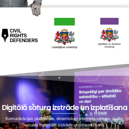
Digitālā satura izstrāde un izplatīšana
Komunikācijas platformas, dinamiskas interneta vietnes, audio-
vizuālo materiālu izstrāde un straumēšana