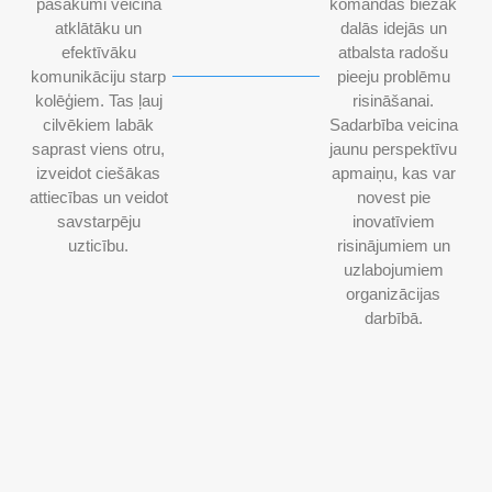
pasākumi veicina
komandas biežāk
atklātāku un
dalās idejās un
efektīvāku
atbalsta radošu
komunikāciju starp
pieeju problēmu
kolēģiem. Tas ļauj
risināšanai.
cilvēkiem labāk
Sadarbība veicina
saprast viens otru,
jaunu perspektīvu
izveidot ciešākas
apmaiņu, kas var
attiecības un veidot
novest pie
savstarpēju
inovatīviem
uzticību.
risinājumiem un
uzlabojumiem
organizācijas
darbībā.