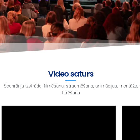
Video saturs
Scenrāriju izstrāde, filmēšana, straumēšana, animācijas, montāža,
titrēšana