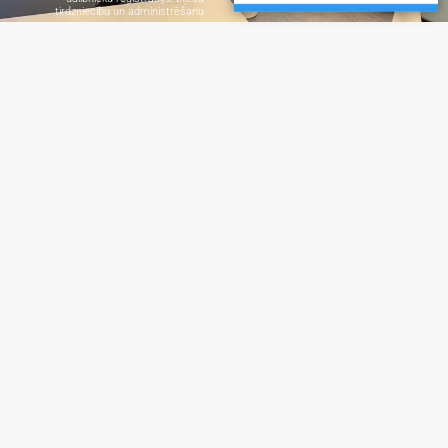
tirdzniecību un administrēšanu