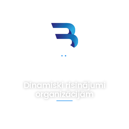
BIZNESAM.LV
Dinamiski risinājumi
organizācijām
Mums iespējams nav gatavas receptes,
tomēr ir pieredze dažādām vajadzībām