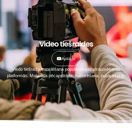
Video tiešraides
Aplūkot
Viedo tiešraižu translēšana populārākajās straumēšanas
platformās. Materiāla pēcapstrāde, subtitrēšana, publicēšana.