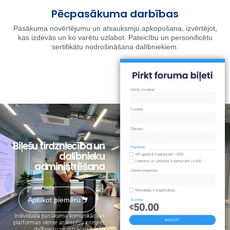
Pēcpasākuma darbības
Pasākuma novērtējumu un atsauksmju apkopošana, izvērtējot,
kas izdevās un ko varētu uzlabot. Pateicību un personificētu
sertifikātu nodrošināšana dalībniekiem.
Biļešu tirdzniecība un
dalībnieku
administrēšana
Aplūkot piemēru
Individuāla pasākuma komunikācijas
platformas vietne ar iespēju integrēt
dalībnieku reģistrāciju, biļešu