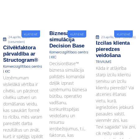
Biznesa
KLĀTIENĒ
KLĀTIENĒ
KLĀTIENĒ
24.aprīlis, 2025
23.aprīlis, 2024 (otrdien)
simulācija
(ceturtdien)
Izcilas klienta ​
Decision Base
Cilvēkfaktora
pieredzes
Komercizglītības centrs
pārvaldība ar
veidošana
| KIC
Structogram®
TRIVIUMS
DecisionBase™
Komercizglītības centrs
Kāda ir atšķirība
biznesa simulācija
| KIC
starp izcilu klientu
palīdzēs komandai
Uzņēmumam
servisu un izcilu
dziļāk izprast
vislielākā vērtība ir
klientu pieredzi? ​ Vai
uzņēmumu biznesa
cilvēki, un pārzinot
atceries ēšanas
būtību, operatīvo
cilvēku uztveri un
vietu, kurā,
vadīšanu,
domāšanas veidu,
iegriežoties jebkurā
konkurētspējas
kas savukārt formē
pasaules valstī,
veidošanu un
to rīcību, mēs varam
vienmēr zini, kas
resursu
paredzēt darba
Tevi sagaida? ​ Vai zini,
ierobežojumus, t.i.,
rezultātus un zināt,
cik reižu vairāk
faktorus, kas
kurš ir spējīgs izpildīt