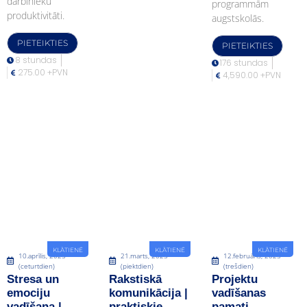
darbinieku
programmām
produktivitāti.
augstskolās.
PIETEIKTIES
PIETEIKTIES
8 stundas
176 stundas
275.00 +PVN
4,590.00 +PVN
KLĀTIENĒ
KLĀTIENĒ
KLĀTIENĒ
10.aprīlis, 2025
21.marts, 2025
12.februāris, 2025
(ceturtdien)
(piektdien)
(trešdien)
Stresa un
Rakstiskā
Projektu
emociju
komunikācija |
vadīšanas
vadīšana |
praktiskie
pamati