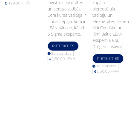
loģistikas kvalitātes
kopā ar
499.00 +PVN
un servisa vadītāja.
pieredzējušu
Otra kursa vadītāja ir
vadītāju un
Linda Liepiņa, kura ir
efektivitātes treneri
LEAN pārzine, kā arī
Aldi Cimošku un
6 Sigma eksperte.
Rimi Baltic LEAN
eksperti Baibu
PIETEIKTIES
Drēgeri – Vaivodi.
32 stundas
1,150.00 +PVN
PIETEIKTIES
32 stundas
1,150.00 +PVN