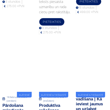
teksts piesaista
8 stundas
PIETEIKTIES
275.00 +PVN
uzmanību un rada
16 stundas
cieņu pret rakstītāju.
499.00 +PVN
PIETEIKTIES
8 stundas
275.00 +PVN
Procesu
KLĀTIENĒ
KLĀTIENĒ & TIEŠSAISTĒ
KLĀTIENĒ & TIEŠSAISTĒ
18.februāris, 2025
27.novembris, 2024
vadīšana | Kā
(otrdien)
(trešdien)
ieviest jaunus
Pārdošana
Produktīva
un uzlabot