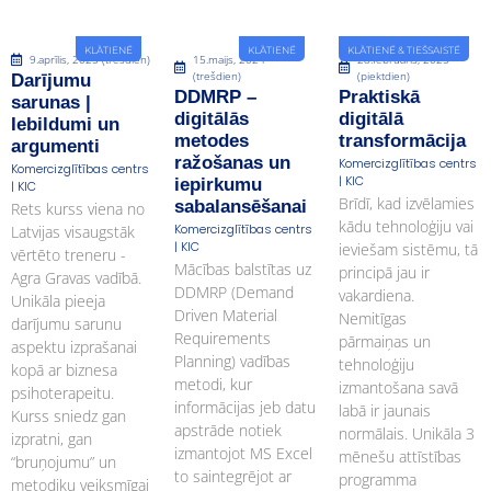
KLĀTIENĒ
KLĀTIENĒ
KLĀTIENĒ & TIEŠSAISTĒ
9.aprīlis, 2025 (trešdien)
15.maijs, 2024
28.februāris, 2025
(trešdien)
(piektdien)
Darījumu
DDMRP –
Praktiskā
sarunas |
digitālās
digitālā
Iebildumi un
metodes
transformācija
argumenti
ražošanas un
Komercizglītības centrs
Komercizglītības centrs
| KIC
iepirkumu
| KIC
Brīdī, kad izvēlamies
sabalansēšanai
Rets kurss viena no
kādu tehnoloģiju vai
Komercizglītības centrs
Latvijas visaugstāk
| KIC
ieviešam sistēmu, tā
vērtēto treneru -
Mācības balstītas uz
principā jau ir
Agra Gravas vadībā.
DDMRP (Demand
vakardiena.
Unikāla pieeja
Driven Material
Nemitīgas
darījumu sarunu
Requirements
pārmaiņas un
aspektu izprašanai
Planning) vadības
tehnoloģiju
kopā ar biznesa
metodi, kur
izmantošana savā
psihoterapeitu.
informācijas jeb datu
labā ir jaunais
Kurss sniedz gan
apstrāde notiek
normālais. Unikāla 3
izpratni, gan
izmantojot MS Excel
mēnešu attīstības
“bruņojumu” un
to saintegrējot ar
programma
metodiku veiksmīgai