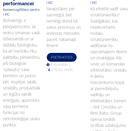
| KIC
| KIC
performancei
Neapstājies pie
Kā efektīvi vadīt savu
Komercizglītības centrs
| KIC
sasniegtā, bet
struktūrvienību?
Biohakings ir
nemitīgi domā kā
Svarīgākais, kas
pieeja/process, lai
savus procesus un
nepieciešams
veiktu izmaiņas savā
ieviestās metodes
nodaļu,
dzīvesveidā un ar
pacelt nākamajā
struktūrvienību
dažādu fizioloģisku,
līmenī!
vadīšanai no
kā arī mentālu rīku
operatīvajiem rīkiem
palīdzību pilnveidotu
PIETEIKTIES
un stratēģijas līdz
jeb bioloģiski
sevis un komandas
8 stundas
“uzlauztu” savu
275.00 +PVN
efektivitātei. Unikāls
ķermeni un justos
4 dienu
pēc iespējas labāk,
triecienkurss kopā
strādātu produktīvāk
ar pieredzējušu
un iegūtu vairāk
vadītāju un
enerģijas, apzinoties
efektivitātes treneri
sava ķermeņa
- Aldi Cimošku un
funkcijas no
Rimi Baltic Group
neirobioloģijas skatu
operacionālās
punkta.
izcilības uzlabojumu