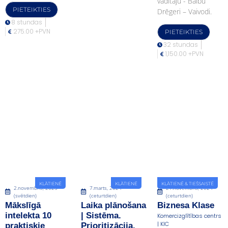
vadītāju - Baibu
PIETEIKTIES
Drēgeri – Vaivodi.
8 stundas
275.00 +PVN
PIETEIKTIES
32 stundas
1,150.00 +PVN
KLĀTIENĒ
KLĀTIENĒ
KLĀTIENĒ & TIEŠSAISTĒ
2.novembris, 2025
7.marts, 2024
21.novembris, 2024
(svētdien)
(ceturtdien)
(ceturtdien)
Mākslīgā
Laika plānošana
Biznesa Klase
intelekta 10
| Sistēma.
Komercizglītības centrs
| KIC
praktiskie
Prioritizācija.