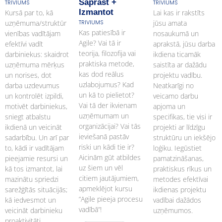
Saprast +
TRIVIUMS
TRIVIUMS
Izmantot
Kursā par to, kā
Lai kas ir rakstīts
uzņēmuma/struktūr
TRIVIUMS
jūsu amata
Kas patiesībā ir
vienības vadītājam
nosaukumā un
Agile? Vai tā ir
efektīvi vadīt
aprakstā, jūsu darba
teorija, filozofija vai
darbiniekus: skaidrot
ikdiena ticamāk
praktiska metode,
uzņēmuma mērķus
saistīta ar dažādu
kas dod reālus
un norises, dot
projektu vadību.
uzlabojumus? Kad
darba uzdevumus
Neatkarīgi no
un kā to pielietot?
un kontrolēt izpildi,
veicamo darbu
Vai tā der ikvienam
motivēt darbiniekus,
apjoma un
uzņēmumam un
sniegt atbalstu
specifikas, tie visi ir
organizācijai? Vai tās
ikdienā un veicināt
projekti ar līdzīgu
ieviešanā pastāv
sadarbību. Un arī par
struktūru un iekšējo
riski un kādi tie ir?
to, kādi ir vadītājam
loģiku. Iegūstiet
Aicinām gūt atbildes
pieejamie resursi un
pamatzināšanas,
uz šiem un vēl
kā tos izmantot, lai
praktiskus rīkus un
citiem jautājumiem,
mazinātu spriedzi
metodes efektīvai
apmeklējot kursu
sarežģītās situācijās;
ikdienas projektu
“Agile pieeja procesu
kā iedvesmot un
vadībai dažādos
vadībā”!
veicināt darbinieku
uzņēmumos.
proaktivitāti.