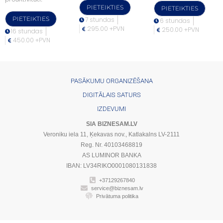
PIETEIKTIES
PIETEIKTIES
PIETEIKTIES
7 stundas
6 stundas
295.00 +PVN
250.00 +PVN
16 stundas
450.00 +PVN
PASĀKUMU ORGANIZĒŠANA
DIGITĀLAIS SATURS
IZDEVUMI
SIA BIZNESAM.LV
Veroniku iela 11, Ķekavas nov., Katlakalns LV-2111
Reg. Nr. 40103468819
AS LUMINOR BANKA
IBAN: LV34RIKO0001080131838
+37129267840
service@biznesam.lv
Privātuma politika