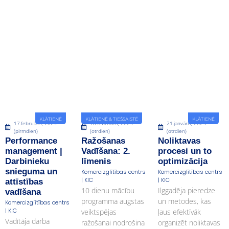
KLĀTIENĒ
KLĀTIENĒ & TIEŠSAISTĒ
KLĀTIENĒ
17.februāris, 2025
18.februāris, 2025
21.janvāris, 2025
(pirmdien)
(otrdien)
(otrdien)
Performance
Ražošanas
Noliktavas
management |
Vadīšana: 2.
procesi un to
Darbinieku
līmenis
optimizācija
snieguma un
Komercizglītības centrs
Komercizglītības centrs
| KIC
| KIC
attīstības
10 dienu mācību
Ilggadēja pieredze
vadīšana
programma augstas
un metodes, kas
Komercizglītības centrs
| KIC
veiktspējas
ļaus efektīvāk
Vadītāja darba
ražošanai nodrošina
organizēt noliktavas