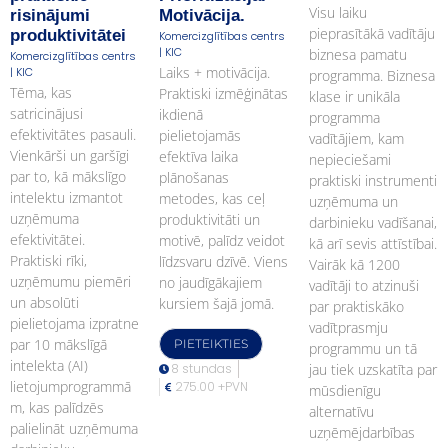
Visu laiku
risinājumi
Motivācija.
pieprasītākā vadītāju
produktivitātei
Komercizglītības centrs
| KIC
biznesa pamatu
Komercizglītības centrs
Laiks + motivācija.
| KIC
programma. Biznesa
Tēma, kas
Praktiski izmēģinātas
klase ir unikāla
satricinājusi
ikdienā
programma
efektivitātes pasauli.
pielietojamās
vadītājiem, kam
Vienkārši un garšīgi
efektīva laika
nepieciešami
par to, kā mākslīgo
plānošanas
praktiski instrumenti
intelektu izmantot
metodes, kas ceļ
uzņēmuma un
uzņēmuma
produktivitāti un
darbinieku vadīšanai,
efektivitātei.
motivē, palīdz veidot
kā arī sevis attīstībai.
Praktiski rīki,
līdzsvaru dzīvē. Viens
Vairāk kā 1200
uzņēmumu piemēri
no jaudīgākajiem
vadītāji to atzinuši
un absolūti
kursiem šajā jomā.
par praktiskāko
pielietojama izpratne
vadītprasmju
par 10 mākslīgā
PIETEIKTIES
programmu un tā
intelekta (AI)
8 stundas
jau tiek uzskatīta par
lietojumprogrammā
275.00 +PVN
mūsdienīgu
m, kas palīdzēs
alternatīvu
palielināt uzņēmuma
uzņēmējdarbības