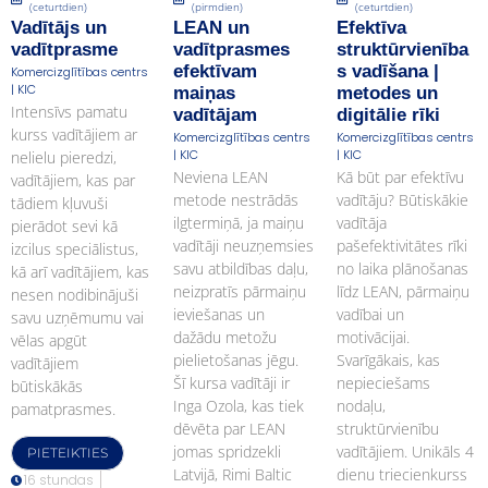
(ceturtdien)
(pirmdien)
(ceturtdien)
Vadītājs un
LEAN un
Efektīva
vadītprasme
vadītprasmes
struktūrvienība
efektīvam
s vadīšana |
Komercizglītības centrs
| KIC
maiņas
metodes un
Intensīvs pamatu
vadītājam
digitālie rīki
kurss vadītājiem ar
Komercizglītības centrs
Komercizglītības centrs
| KIC
| KIC
nelielu pieredzi,
Neviena LEAN
Kā būt par efektīvu
vadītājiem, kas par
metode nestrādās
vadītāju? Būtiskākie
tādiem kļuvuši
ilgtermiņā, ja maiņu
vadītāja
pierādot sevi kā
vadītāji neuzņemsies
pašefektivitātes rīki
izcilus speciālistus,
savu atbildības daļu,
no laika plānošanas
kā arī vadītājiem, kas
neizpratīs pārmaiņu
līdz LEAN, pārmaiņu
nesen nodibinājuši
ieviešanas un
vadībai un
savu uzņēmumu vai
dažādu metožu
motivācijai.
vēlas apgūt
pielietošanas jēgu.
Svarīgākais, kas
vadītājiem
Šī kursa vadītāji ir
nepieciešams
būtiskākās
Inga Ozola, kas tiek
nodaļu,
pamatprasmes.
dēvēta par LEAN
struktūrvienību
jomas spridzekli
vadītājiem. Unikāls 4
PIETEIKTIES
Latvijā, Rimi Baltic
dienu triecienkurss
16 stundas