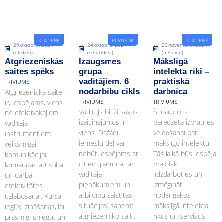
KLĀTIENĒ
KLĀTIENĒ
KLĀTIENĒ
29.oktobris, 2024
24.oktobris, 2024
20.novembris, 2024
(otrdien)
(ceturtdien)
(trešdien)
Atgriezeniskās
Izaugsmes
Mākslīgā
saites spēks
grupa
intelekta rīki –
vadītājiem. 6
praktiskā
TRIVIUMS
nodarbību cikls
darbnīca
Atgriezeniskā saite
ir, iespējams, viens
TRIVIUMS
TRIVIUMS
Vadītājs bieži savos
Šī darbnīca
no efektīvākajiem
izaicinājumos ir
paredzēta izpratnes
vadītāja
viens. Dažādu
veidošanai par
instrumentiem
iemeslu dēļ var
mākslīgo intelektu.
veiksmīgai
nebūt iespējams ar
Tās laikā būs iespēja
komunikācijai,
citiem pārrunāt ar
praktiski
komandas attīstībai
vadītāja
līdzdarboties un
un darba
pienākumiem un
izmēģināt
efektivitātes
atbildību saistītās
noderīgākos
uzlabošanai. Kursā
situācijas, saņemt
mākslīgā intelekta
iegūsi zināšanas, lai
atgriezenisko saiti,
rīkus un servisus,
prasmīgi sniegtu un