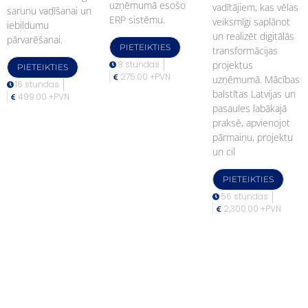
uzņēmumā esošo
vadītājiem, kas vēlas
sarunu vadīšanai un
ERP sistēmu.
veiksmīgi saplānot
iebildumu
un realizēt digitālās
pārvarēšanai.
PIETEIKTIES
transformācijas
8 stundas
projektus
PIETEIKTIES
275.00 +PVN
uzņēmumā. Mācības
16 stundas
balstītas Latvijas un
499.00 +PVN
pasaules labākajā
praksē, apvienojot
pārmaiņu, projektu
un cil
PIETEIKTIES
56 stundas
2,300.00 +PVN