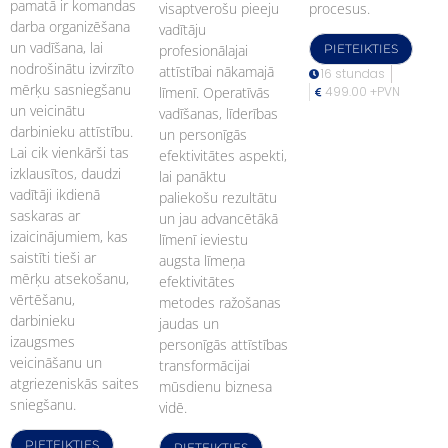
pamatā ir komandas
visaptverošu pieeju
procesus.
darba organizēšana
vadītāju
un vadīšana, lai
profesionālajai
PIETEIKTIES
nodrošinātu izvirzīto
attīstībai nākamajā
16 stundas
mērķu sasniegšanu
līmenī. Operatīvās
499.00 +PVN
un veicinātu
vadīšanas, līderības
darbinieku attīstību.
un personīgās
Lai cik vienkārši tas
efektivitātes aspekti,
izklausītos, daudzi
lai panāktu
vadītāji ikdienā
paliekošu rezultātu
saskaras ar
un jau advancētākā
izaicinājumiem, kas
līmenī ieviestu
saistīti tieši ar
augsta līmeņa
mērķu atsekošanu,
efektivitātes
vērtēšanu,
metodes ražošanas
darbinieku
jaudas un
izaugsmes
personīgās attīstības
veicināšanu un
transformācijai
atgriezeniskās saites
mūsdienu biznesa
sniegšanu.
vidē.
PIETEIKTIES
PIETEIKTIES