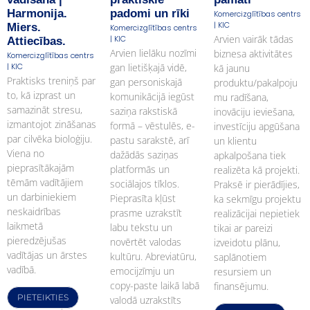
Harmonija.
padomi un rīki
Komercizglītības centrs
| KIC
Miers.
Komercizglītības centrs
Arvien vairāk tādas
| KIC
Attiecības.
Arvien lielāku nozīmi
biznesa aktivitātes
Komercizglītības centrs
| KIC
gan lietišķajā vidē,
kā jaunu
Praktisks treniņš par
gan personiskajā
produktu/pakalpoju
to, kā izprast un
komunikācijā iegūst
mu radīšana,
samazināt stresu,
saziņa rakstiskā
inovāciju ieviešana,
izmantojot zināšanas
formā – vēstulēs, e-
investīciju apgūšana
par cilvēka bioloģiju.
pastu sarakstē, arī
un klientu
Viena no
dažādās saziņas
apkalpošana tiek
pieprasītākajām
platformās un
realizēta kā projekti.
tēmām vadītājiem
sociālajos tīklos.
Praksē ir pierādījies,
un darbiniekiem
Pieprasīta kļūst
ka sekmīgu projektu
neskaidrības
prasme uzrakstīt
realizācijai nepietiek
laikmetā
labu tekstu un
tikai ar pareizi
pieredzējušas
novērtēt valodas
izveidotu plānu,
vadītājas un ārstes
kultūru. Abreviatūru,
saplānotiem
vadībā.
emocijzīmju un
resursiem un
copy-paste laikā labā
finansējumu.
PIETEIKTIES
valodā uzrakstīts