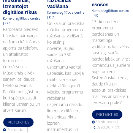
mūsdienās,
ražošanas
esošos
izmantojot
vadīšana
Komercizglītības centrs
digitālos rīkus
Komercizglītības centrs
| KIC
| KIC
Komercizglītības centrs
13 dienu dienu
Unikāla un praktiska
| KIC
programma
Pārdošana piedzīvo
mācību programma
pārdošanas un
būtiskas pārmaiņas,
ražošanas vadīšanā,
mārketinga
darījumu kārtošanas
ko atzinīgi
vadītājiem, kas vēlas
apjoms pa telefonu
novērtējuši jau
sasniegt vairāk,
un attālinātos
vairāk kā 350
pārdot labāk un virzīt
formātos ir
ražošanas
komandu uz jauniem
četrkāršojies.
uzņēmumu vadītāji.
augstumiem!
Mūsdienās cilvēki
Labākais, kas Latvijā
Sistemātiska pieeja,
saņem ļoti daudz
radīts ražošanas
daudz rīku un
telefona zvanus.
efektivitātes jomā.
absolūti praktiskas
Panākumus gūst tie,
Mācību programma
mācības ar konkrētu
kuri spēj piesaistīt
ražošanas
ieviešanu praksē.
klienta uzmanību un
uzņēmumu dažādu
atvērt sarunu.
līmeņu vadītājiem,
PIETEIKTIES
kas sniegs rīkus,
56 stundas
PIETEIKTIES
izpratni,
1,990.00 +PVN
instrumentus un
16 stundas