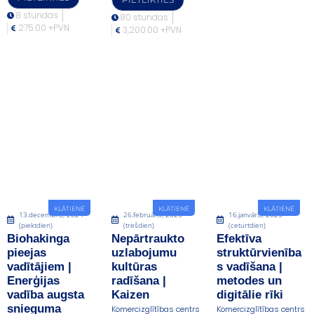
8 stundas
80 stundas
275.00 +PVN
3,200.00 +PVN
KLĀTIENĒ
KLĀTIENĒ
KLĀTIENĒ
13.decembris, 2024
26.februāris, 2025
16.janvāris, 2025
(piektdien)
(trešdien)
(ceturtdien)
Biohakinga
Nepārtraukto
Efektīva
pieejas
uzlabojumu
struktūrvienība
vadītājiem |
kultūras
s vadīšana |
Enerģijas
radīšana |
metodes un
vadība augsta
Kaizen
digitālie rīki
snieguma
Komercizglītības centrs
Komercizglītības centrs