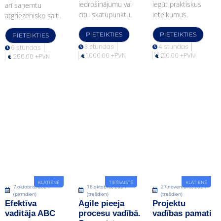
iedrošinājumu vai
iegūt praktiskus
arī saņemtu
citu skatupunktu.
ieteikumus.
atgriezenisko saiti.
PIETEIKTIES
PIETEIKTIES
PIETEIKTIES
3 stundas
4 stundas
6 stundas
1,000.00 +PVN
210.00 +PVN
250.00 +PVN
KLĀTIENĒ
TIEŠSAISTĒ
KLĀTIENĒ
7.oktobris, 2024
16.oktobris, 2024
27.novembris, 2024
(pirmdien)
(trešdien)
(trešdien)
Efektīva
Agile pieeja
Projektu
vadītāja ABC
procesu vadībā.
vadības pamati