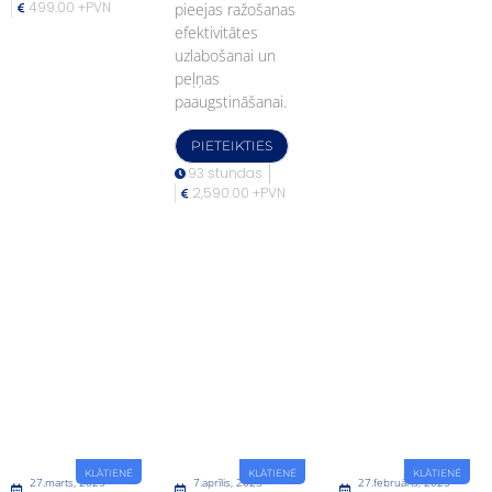
499.00 +PVN
pieejas ražošanas
efektivitātes
uzlabošanai un
peļņas
paaugstināšanai.
PIETEIKTIES
93 stundas
2,590.00 +PVN
KLĀTIENĒ
KLĀTIENĒ
KLĀTIENĒ
27.marts, 2025
7.aprīlis, 2025
27.februāris, 2025