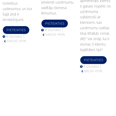
apmierināts klients
ietekmē uzņēmumu
noteiktus
ir gatavs nopirkt no
vadītāju biznesa
uzdevumus un kur
uzņēmuma
lēmumus.
šajā ziņā ir
salīdzinoši ar
ierobežojumi.
klientiem, kas
PIETEIKTIES
uzņēmumu izvēlas
16 stundas
PIETEIKTIES
tikai lētākās cenas
549.00 +PVN
16 stundas
dēļ? ​ Vai zināji, ka ir
599.00 +PVN
vismaz 3 klientu
lojalitātes tipi?​
PIETEIKTIES
4 stundas
185.00 +PVN