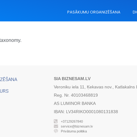
PASĀKUMU ORGANIZĒŠANA
DI
 taxonomy.
SIA BIZNESAM.LV
IZĒŠANA
Veroniku iela 11, Ķekavas nov., Katlakalns
TURS
Reg. Nr. 40103468819
AS LUMINOR BANKA
IBAN: LV34RIKO0001080131838
+37129267840
service@biznesam.lv
Privātuma politika