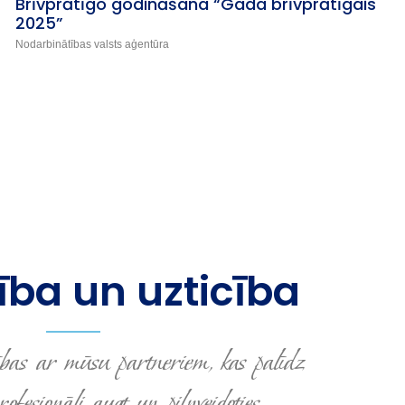
Brīvprātīgo godināšana “Gada brīvprātīgais
2025”
Nodarbinātības valsts aģentūra
ba un uzticība
bas ar mūsu partneriem, kas palīdz
fesionāli augt un pilnveidoties