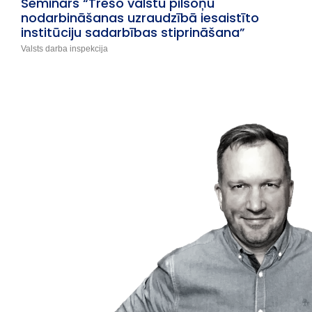
Seminārs “Trešo valstu pilsoņu
nodarbināšanas uzraudzībā iesaistīto
institūciju sadarbības stiprināšana”
Valsts darba inspekcija