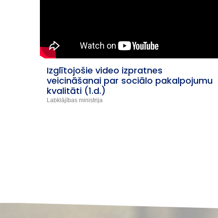
iness
Izglītojošie video izpratnes
veicināšanai par sociālo pakalpojumu
kvalitāti (1.d.)
Labklājības ministrija