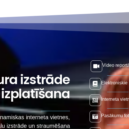
Video reportā
ura izstrāde
Elektroniskie 
 izplatīšana
Interneta vie
Pasākumu fot
namiskas interneta vietnes,
ālu izstrāde un straumēšana