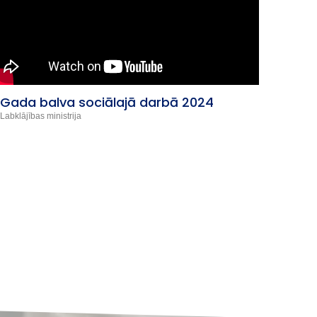
Gada balva sociālajā darbā 2024
Animā
Latvi
Labklājības ministrija
Izglītība