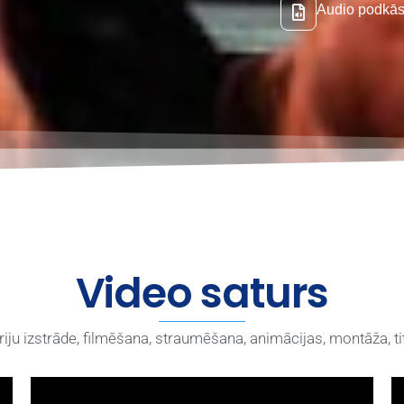
Audio podkās
Video saturs
iju izstrāde, filmēšana, straumēšana, animācijas, montāža, t