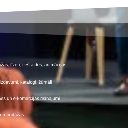
žas, tīzeri, tiešraides, animācijas
izdevumi, katalogi, žūrnāli
tnes un e-komercijas risinājumi
oreportāžas