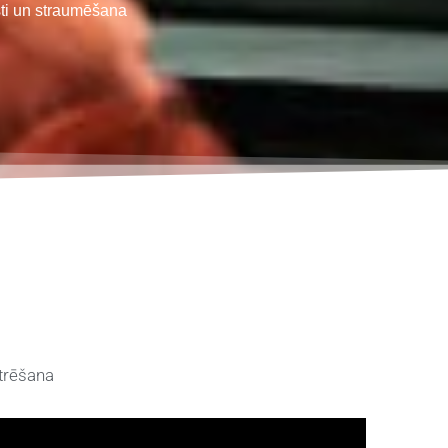
ti un straumēšana
itrēšana