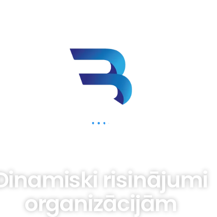
BIZNESAM.LV
Dinamiski risinājumi
organizācijām