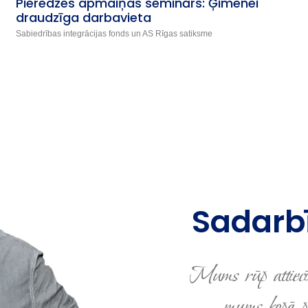
Pieredzes apmaiņas seminārs: Ģimenei
draudzīga darbavieta
Sabiedrības integrācijas fonds un AS Rīgas satiksme
Sadarbī
Mums rūp attiecī
mums kopā pro