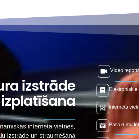
Video reportā
ura izstrāde
Elektroniskie 
 izplatīšana
Interneta vie
Pasākumu fot
namiskas interneta vietnes,
ālu izstrāde un straumēšana