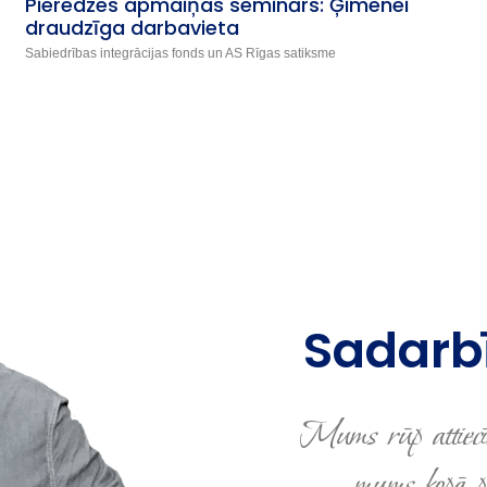
Pieredzes apmaiņas seminārs: Ģimenei
draudzīga darbavieta
Sabiedrības integrācijas fonds un AS Rīgas satiksme
Sadarbī
Mums rūp attiecī
mums kopā pro