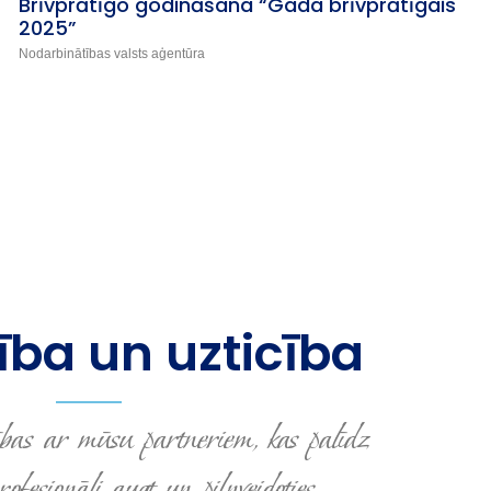
Brīvprātīgo godināšana “Gada brīvprātīgais
2025”
Nodarbinātības valsts aģentūra
ba un uzticība
bas ar mūsu partneriem, kas palīdz
fesionāli augt un pilnveidoties