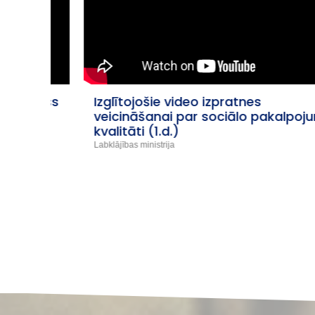
iness
Izglītojošie video izpratnes
veicināšanai par sociālo pakalpojumu
kvalitāti (1.d.)
Labklājības ministrija