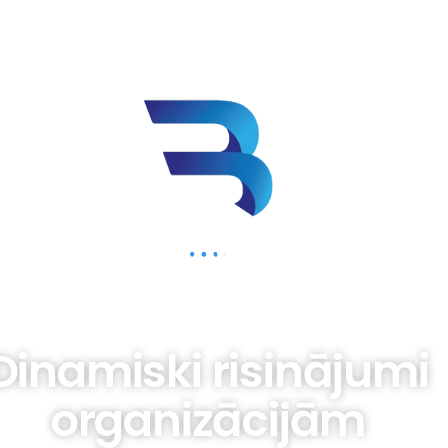
BIZNESAM.LV
Dinamiski risinājumi
organizācijām