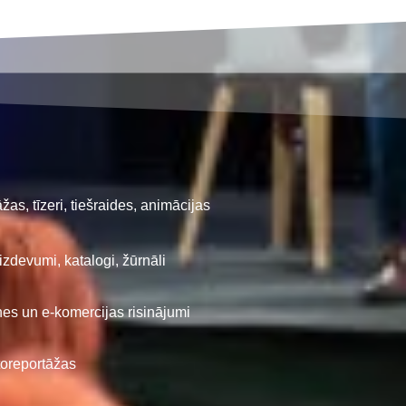
žas, tīzeri, tiešraides, animācijas
izdevumi, katalogi, žūrnāli
tnes un e-komercijas risinājumi
oreportāžas