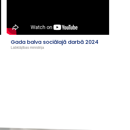
Gada balva sociālajā darbā 2024
Animā
Latvi
Labklājības ministrija
Izglītība