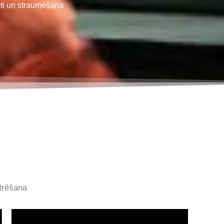
ti un straumēšana
itrēšana