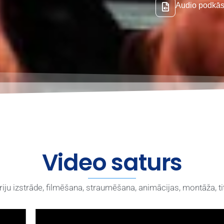
Audio podkās
Video saturs
iju izstrāde, filmēšana, straumēšana, animācijas, montāža, t