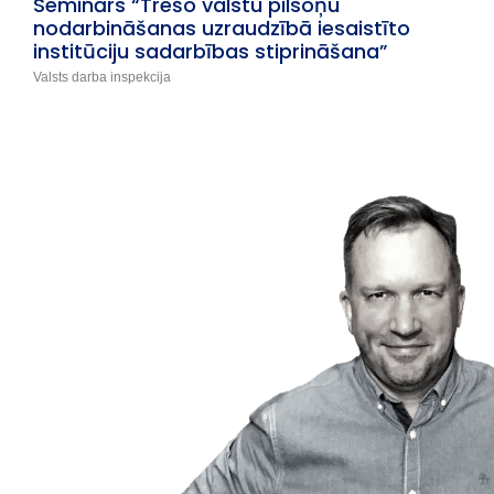
Seminārs “Trešo valstu pilsoņu
nodarbināšanas uzraudzībā iesaistīto
institūciju sadarbības stiprināšana”
Valsts darba inspekcija