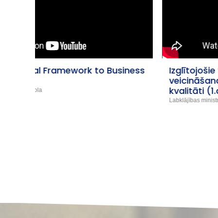
iness
Izglītojošie video izpratnes
veicināšanai par sociālo pakalpojumu
kvalitāti (1.d.)
Labklājības ministrija