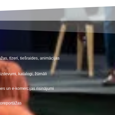
žas, tīzeri, tiešraides, animācijas
izdevumi, katalogi, žūrnāli
tnes un e-komercijas risinājumi
oreportāžas