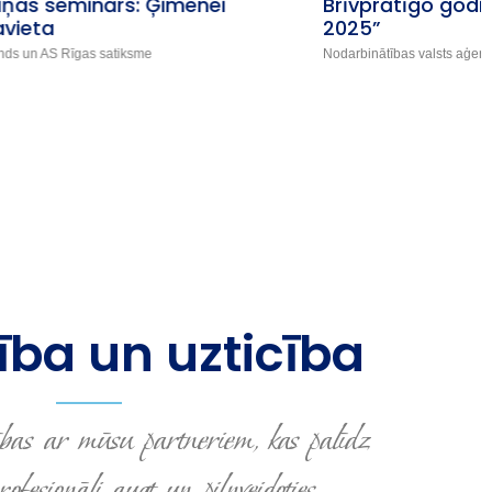
Brīvprātīgo godināšana “Gada brīvprātīgais
2025”
Nodarbinātības valsts aģentūra
ba un uzticība
bas ar mūsu partneriem, kas palīdz
fesionāli augt un pilnveidoties