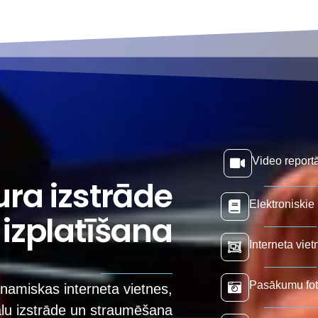
Video reportā
ura izstrāde
Elektroniskie 
 izplatīšana
Interneta vie
Pasākumu fot
namiskas interneta vietnes,
ālu izstrāde un straumēšana