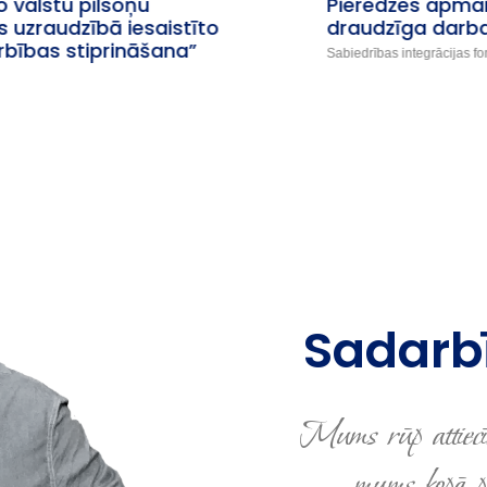
Pieredzes apmaiņas seminārs: Ģimenei
draudzīga darbavieta
Sabiedrības integrācijas fonds un AS Rīgas satiksme
Sadarbī
Mums rūp attiecī
mums kopā pro