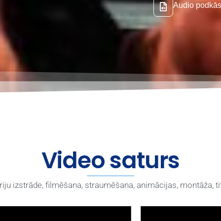
Audio podkās
Video saturs
iju izstrāde, filmēšana, straumēšana, animācijas, montāža, t