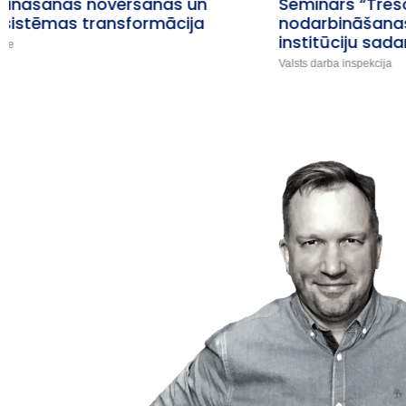
Seminārs “Trešo valstu pilsoņu
nodarbināšanas uzraudzībā iesaistīto
institūciju sadarbības stiprināšana”
Valsts darba inspekcija