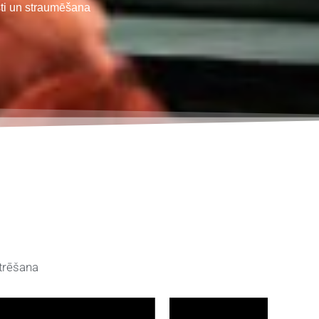
ti un straumēšana
itrēšana