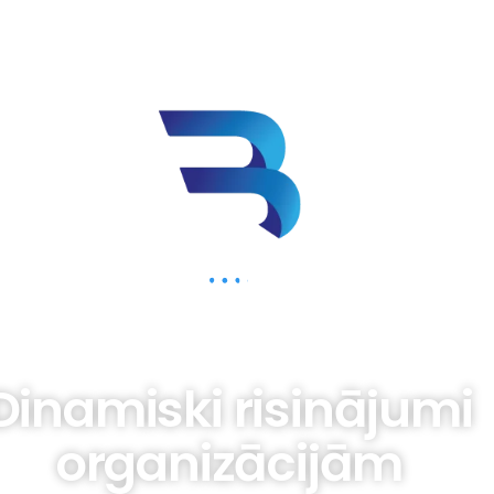
BIZNESAM.LV
Dinamiski risinājumi
organizācijām