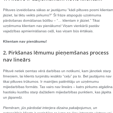
Piltuves izveidošana sākas ar jautājumu “kādi piltuves posmi klienta
jāiziet, lai tiktu veikts pirkums?” Šī frāze atspoguļo uzņēmuma
pārdošanas domāšanas būtību – “… klientam ir jāiziet.” Tikai
uzņēmuma klientam nav pienākums! Viņam vienkārši pastāv
vajadzības apmierināšanas ceļš, kas viņam būs ērtākais.
Klientam nav pienākumu!
2. Pirkšanas lēmumu pieņemšanas process
nav lineārs
Piltuvē netiek ņemtas vērā darbības un notikumi, kam jānotiek starp
līmeņiem, lai klients turpinātu iesākto “ceļu” pa to. Bet jautājums nav
tikai piltuves trūkumos. Ir mainījies patērētāju un uzņēmumu
mijiedarbības formāts. Tas vairs nav lineārs – katrs pirkums atgādina
haotisku kustību starp dažādiem mijiedarbības punktiem, kas jāpēta
un jāparedz.
Piemēram, jūs pārdodat interjera dizaina pakalpojumus, un
potenciālais klients ir sazinājies ar jums no jūsu interneta vietnes vai