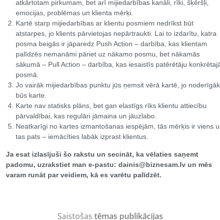
atkārtotam pirkumam, bet arī mijiedarbības kanāli, rīki, šķēršļi,
emocijas, problēmas un klienta mērķi.
Kartē starp mijiedarbības ar klientu posmiem nedrīkst būt
atstarpes, jo klients pārvietojas nepārtraukti. Lai to izdarītu, katra
posma beigās ir jāparedz Push Action – darbība, kas klientam
palīdzēs nemanāmi pāriet uz nākamo posmu, bet nākamās
sākumā – Pull Action – darbība, kas iesaistīs patērētāju konkrētaj
posmā.
Jo vairāk mijiedarbības punktu jūs ņemsit vērā kartē, jo noderīgā
būs karte.
Karte nav statisks plāns, bet gan elastīgs rīks klientu attiecību
pārvaldībai, kas regulāri jāmaina un jāuzlabo.
Neatkarīgi no kartes izmantošanas iespējām, tās mērķis ir viens 
tas pats – iemācīties labāk izprast klientus.
Ja esat izlasījuši šo rakstu un secināt, ka vēlaties saņemt
padomu, uzrakstiet man e-pastu: dainis@biznesam.lv un mēs
varam runāt par veidiem, kā es varētu palīdzēt.
Saistošas
tēmas publikācijas