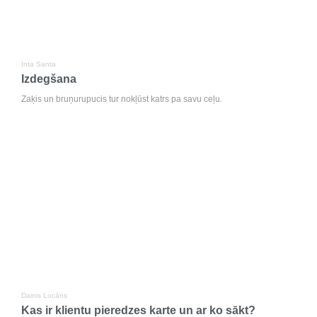
Inta Santa
Izdegšana
Zaķis un bruņurupucis tur nokļūst katrs pa savu ceļu.
Dainis Locāns
Kas ir klientu pieredzes karte un ar ko sākt?