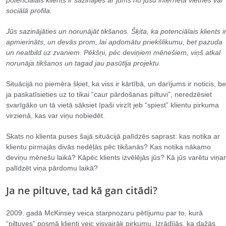
sociālā profila.
Jūs sazinājāties un norunājāt tikšanos. Šķita, ka potenciālais klients i
apmierināts, un devās prom, lai apdomātu priekšlikumu, bet pazuda
un neatbild uz zvaniem. Pēkšņi, pēc deviņiem mēnešiem, viņš atkal
norunāja tikšanos un tagad jau pasūtīja projektu.
Situācijā no piemēra šķiet, ka viss ir kārtībā, un darījums ir noticis, be
ja paskatīsieties uz to tikai “caur pārdošanas piltuvi”, neredzēsiet
svarīgāko un tā vietā sāksiet īpaši virzīt jeb “spiest” klientu pirkuma
virzienā, kas var viņu nobiedēt.
Skats no klienta puses šajā situācijā palīdzēs saprast: kas notika ar
klientu pirmajās divās nedēļās pēc tikšanās? Kas notika nākamo
deviņu mēnešu laikā? Kāpēc klients izvēlējās jūs? Kā jūs varētu viņ
palīdzēt viņa pārdomu laikā?
Ja ne piltuve, tad kā gan citādi?
2009. gadā McKinsey veica starpnozaru pētījumu par to, kurā
“piltuves” posmā klienti veic visvairāk pirkumu. Izrādījās, ka dažās