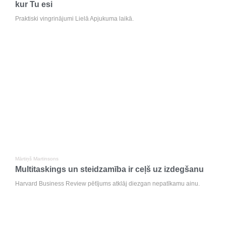
kur Tu esi
Praktiski vingrinājumi Lielā Apjukuma laikā.
Mārtiņš Martinsons
Multitaskings un steidzamība ir ceļš uz izdegšanu
Harvard Business Review pētījums atklāj diezgan nepatīkamu ainu.