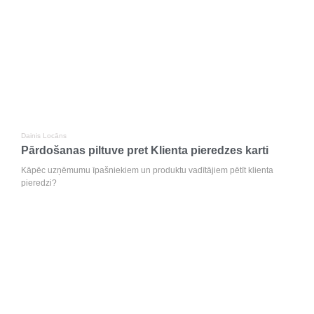
Dainis Locāns
Pārdošanas piltuve pret Klienta pieredzes karti
Kāpēc uzņēmumu īpašniekiem un produktu vadītājiem pētīt klienta
pieredzi?