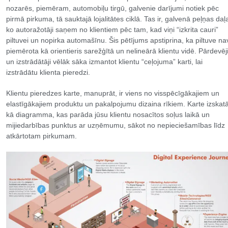
nozarēs, piemēram, automobiļu tirgū, galvenie darījumi notiek pēc
pirmā pirkuma, tā sauktajā lojalitātes ciklā. Tas ir, galvenā peļņas daļ
ko autoražotāji saņem no klientiem pēc tam, kad viņi “izkrita cauri”
piltuvei un nopirka automašīnu. Šis pētījums apstiprina, ka piltuve na
piemērota kā orientieris sarežģītā un nelineārā klientu vidē. Pārdevēj
un izstrādātāji vēlāk sāka izmantot klientu “ceļojuma” karti, lai
izstrādātu klienta pieredzi.
Klientu pieredzes karte, manuprāt, ir viens no visspēcīgākajiem un
elastīgākajiem produktu un pakalpojumu dizaina rīkiem. Karte izskat
kā diagramma, kas parāda jūsu klientu nosacītos soļus laikā un
mijiedarbības punktus ar uzņēmumu, sākot no nepieciešamības līdz
atkārtotam pirkumam.