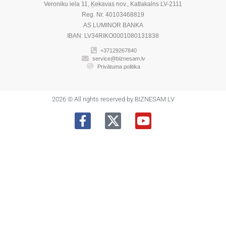
Veroniku iela 11, Ķekavas nov., Katlakalns LV-2111
Reg. Nr. 40103468819
AS LUMINOR BANKA
IBAN: LV34RIKO0001080131838
+37129267840
service@biznesam.lv
Privātuma politika
2026 © All rights reserved by BIZNESAM.LV