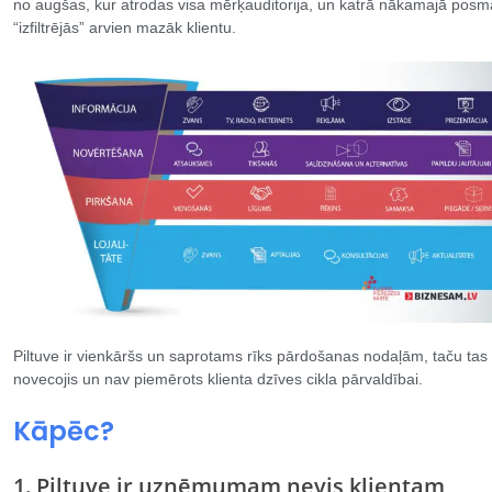
no augšas, kur atrodas visa mērķauditorija, un katrā nākamajā posm
“izfiltrējās” arvien mazāk klientu.
Piltuve ir vienkāršs un saprotams rīks pārdošanas nodaļām, taču tas 
novecojis un nav piemērots klienta dzīves cikla pārvaldībai.
Kāpēc?
1. Piltuve ir uzņēmumam nevis klientam