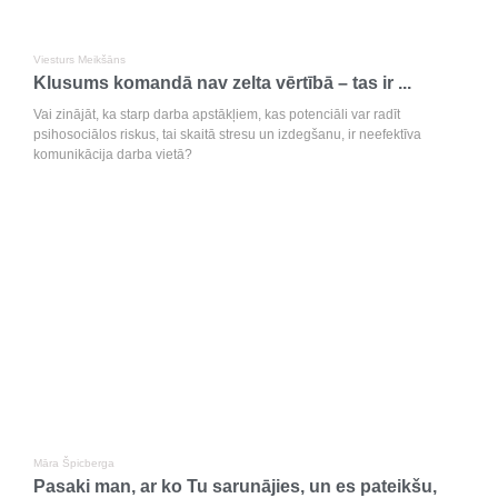
Viesturs Meikšāns
Klusums komandā nav zelta vērtībā – tas ir ...
Vai zinājāt, ka starp darba apstākļiem, kas potenciāli var radīt
psihosociālos riskus, tai skaitā stresu un izdegšanu, ir neefektīva
komunikācija darba vietā?
Māra Špicberga
Pasaki man, ar ko Tu sarunājies, un es pateikšu,