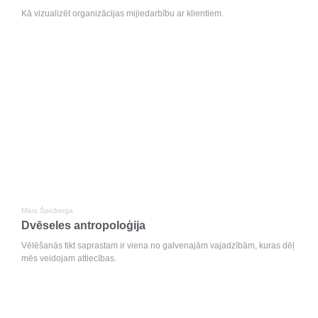
Kā vizualizēt organizācijas mijiedarbību ar klientiem.
Māra Špicberga
Dvēseles antropoloģija
Vēlēšanās tikt saprastam ir viena no galvenajām vajadzībām, kuras dēļ
mēs veidojam attiecības.