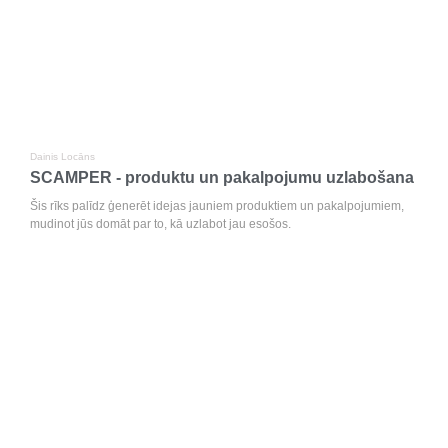
Dainis Locāns
SCAMPER - produktu un pakalpojumu uzlabošana
Šis rīks palīdz ģenerēt idejas jauniem produktiem un pakalpojumiem,
mudinot jūs domāt par to, kā uzlabot jau esošos.