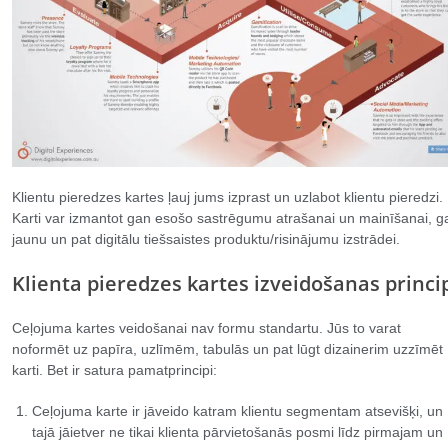
Klientu pieredzes kartes ļauj jums izprast un uzlabot klientu pieredzi.
Karti var izmantot gan esošo sastrēgumu atrašanai un mainīšanai, g
jaunu un pat digitālu tiešsaistes produktu/risinājumu izstrādei.
Klienta pieredzes kartes izveidošanas princi
Ceļojuma kartes veidošanai nav formu standartu. Jūs to varat
noformēt uz papīra, uzlīmēm, tabulās un pat lūgt dizainerim uzzīmēt
karti. Bet ir satura pamatprincipi:
Ceļojuma karte ir jāveido katram klientu segmentam atsevišķi, un
tajā jāietver ne tikai klienta pārvietošanās posmi līdz pirmajam un