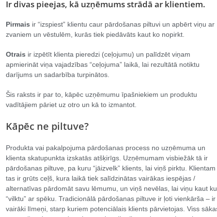
Ir divas pieejas, kā uzņēmums strādā ar klientiem.
Pirmais
ir “izspiest” klientu caur pārdošanas piltuvi un apbērt viņu ar
zvaniem un vēstulēm, kurās tiek piedāvāts kaut ko nopirkt.
Otrais
ir izpētīt klienta pieredzi (ceļojumu) un palīdzēt viņam
apmierināt viņa vajadzības “ceļojuma” laikā, lai rezultātā notiktu
darījums un sadarbība turpinātos.
Šis raksts ir par to, kāpēc uzņēmumu īpašniekiem un produktu
vadītājiem pāriet uz otro un kā to izmantot.
Kāpēc ne piltuve?
Produkta vai pakalpojuma pārdošanas process no uzņēmuma un
klienta skatupunkta izskatās atšķirīgs. Uzņēmumam visbiežāk tā ir
pārdošanas piltuve, pa kuru “jāizvelk” klients, lai viņš pirktu. Klientam
tas ir grūts ceļš, kura laikā tiek salīdzinātas vairākas iespējas /
alternatīvas pārdomāt savu lēmumu, un viņš nevēlas, lai viņu kaut ku
“vilktu” ar spēku. Tradicionālā pārdošanas piltuve ir ļoti vienkārša – ir
vairāki līmeņi, starp kuriem potenciālais klients pārvietojas. Viss sāka