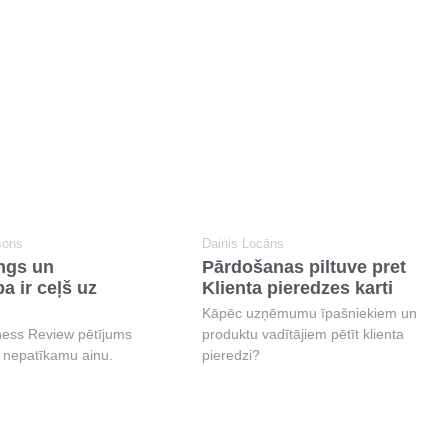
sons
Dainis Locāns
ings un
Pārdošanas piltuve pret
a ir ceļš uz
Klienta pieredzes karti
Kāpēc uzņēmumu īpašniekiem un
ness Review pētījums
produktu vadītājiem pētīt klienta
n nepatīkamu ainu.
pieredzi?