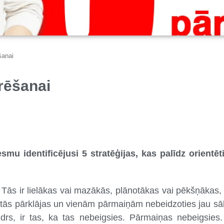
šanai
rēšanai
mu identificējusi 5 stratēģijas, kas palīdz orientē
Tās ir lielākas vai mazākās, plānotākas vai pēkšņākas, 
li, tās pārklājas un vienām pārmaiņām nebeidzoties jau 
idrs, ir tas, ka tas nebeigsies. Pārmaiņas nebeigsies