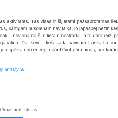
kās aktivitātes. Tās visas ir šķietami pašsaprotamas lie
lietus, kārtīgām pusdienām nav laika, jo jāpaspēj nezin ka
k – neviena no šīm lietām nestrādā, ja to dara reizi pa
abaliņu. Par sevi – tieši šādā pavisam fiziskā līmenī 
 gan spēks, gan enerģija pārdzīvot pārmaiņas, par kurām
ety, and Myths
tēmas publikācijas