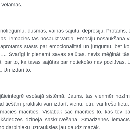
u vēlamas.
 noliegumu, dusmas, vainas sajūtu, depresiju. Protams, a
ocijas, iemācies tās nosaukt vārdā. Emociju nosaukšana 
protams stāsts par emocionalitāti un jūtīgumu, bet ko
.. Svarīgi ir pieņemt savas sajūtas, nevis mēģināt tās
ti par to, ka tavas sajūtas par notiekošo nav pozitīvas.
. Un izdari to.
jāieintegrē esošajā sistēmā. Jauns, tas vienmēr nozī
ad tiešām praktiski vari izdarīt vienu, otru vai trešo lietu.
ācies mācīties. Vislabāk sāc mācīties to, kas tev pa
 iekšdedzes dzinēja saskrūvēšana. Smadzenes iemācīsi
uno darbinieku uztrauksies jau daudz mazāk.