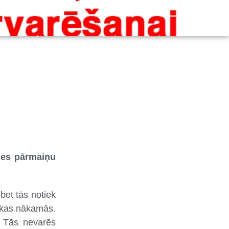
ties pārmaiņu
bet tās notiek
sākas nākamās.
. Tās nevarēs