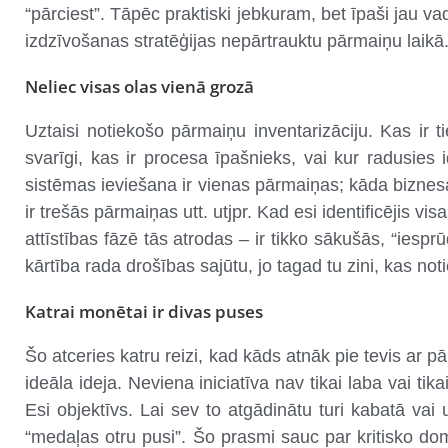
“pārciest”. Tāpēc praktiski jebkuram, bet īpaši jau va
izdzīvošanas stratēģijas nepārtrauktu pārmaiņu laikā
Neliec visas olas vienā grozā
Uztaisi notiekošo pārmaiņu inventarizāciju. Kas ir 
svarīgi, kas ir procesa īpašnieks, vai kur radusies 
sistēmas ieviešana ir vienas pārmaiņas; kāda biznes
ir trešās pārmaiņas utt. utjpr. Kad esi identificējis 
attīstības fāzē tās atrodas – ir tikko sākušās, “iesp
kārtība rada drošības sajūtu, jo tagad tu zini, kas n
Katrai monētai ir divas puses
Šo atceries katru reizi, kad kāds atnāk pie tevis ar 
ideāla ideja. Neviena iniciatīva nav tikai laba vai tik
Esi objektīvs. Lai sev to atgādinātu turi kabatā vai
“medaļas otru pusi”. Šo prasmi sauc par kritisko dom