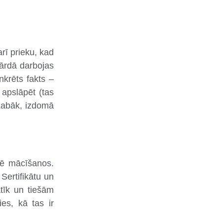
rī prieku, kad
vārdā darbojas
nkrēts fakts –
 apslāpēt (tas
 Labāk, izdomā
mē mācīšanos.
 Sertifikātu un
tīk un tiešām
es, kā tas ir