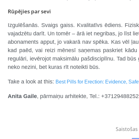
Rūpējies par sevi
Izgulēšanās. Svaigs gaiss. Kvalitatīvs ēdiens. Fizis
vajadzētu darīt. Un tomēr – ārā iet negribas, jo līst 
abonaments apput, jo vakarā nav spēka. Kas vēl ļaunā
kad paēd, vai reizi mēnesī saņemas paskriet kādu g
regulāri, ievērojot maksimālu pašdisciplīnu. Tad būs
neko nezini, bet kuras rīt noteikti būs.
Take a look at this:
Best Pills for Erection: Evidence, Saf
Anita Gaile
, pārmaiņu arhitekte, Tel.: +37129488252
Saistošas