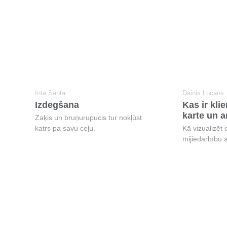
Inta Santa
Dainis Locāns
Izdegšana
Kas ir kli
karte un a
Zaķis un bruņurupucis tur nokļūst
katrs pa savu ceļu.
Kā vizualizēt 
mijiedarbību a