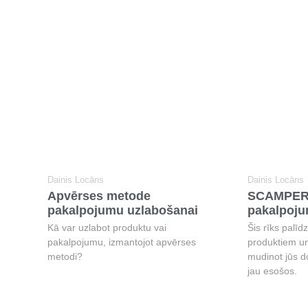
Dainis Locāns
Dainis Locāns
Apvērses metode
SCAMPER 
pakalpojumu uzlabošanai
pakalpoju
Kā var uzlabot produktu vai
Šis rīks palīd
pakalpojumu, izmantojot apvērses
produktiem u
metodi?
mudinot jūs d
jau esošos.