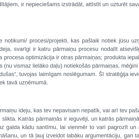
dītājiem, ir nepieciešams izstrādāt, attīstīt un uzturēt s
.
tie notikumi/ procesi/projekti, kas pašlaik notiek jūsu
ideja, svarīgi ir katru pārmaiņu procesu nodalīt atseviš
a procesa optimizācija ir otras pārmaiņas; produkta ie
visas (nu vismaz lielāko daļu) notiekošās pārmaiņas, mēģin
rūdušas”, tuvojas laimīgam noslēgumam. Šī stratēģija ievi
otiek tavā uzņēmumā.
pārmaiņu ideju, kas tev nepavisam nepatīk, vai arī tev paš
ai slikta. Katrās pārmaiņās ir ieguvēji, un katrās pārmaiņā
 uz galda kādu santīmu, lai vienmēr to vari pagrozīt un 
āšanu, un tā ļauj izveidot labāku argumentāciju, gan ta