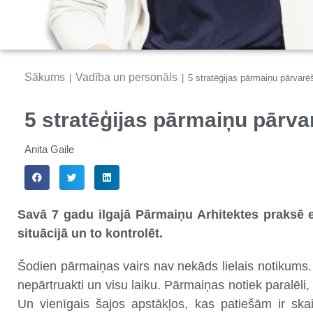
Sākums
Vadība un personāls
|
|
5 stratēģijas pārmaiņu pārvarē
5 stratēģijas pārmaiņu pārva
Anita Gaile
Savā 7 gadu ilgajā Pārmaiņu Arhitektes praksē es
situācijā un to kontrolēt.
Šodien pārmaiņas vairs nav nekāds lielais notikums. 
nepārtruakti un visu laiku. Pārmaiņas notiek paralē
Un vienīgais šajos apstākļos, kas patiešām ir ska