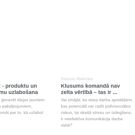
Viesturs Meikšāns
- produktu un
Klusums komandā nav
mu uzlabošana
zelta vērtībā – tas ir ...
z ģenerēt idejas jauniem
Vai zinājāt, ka starp darba apstākļiem,
n pakalpojumiem,
kas potenciāli var radīt psihosociālos
omāt par to, kā uzlabot
riskus, tai skaitā stresu un izdegšanu,
ir neefektīva komunikācija darba
vietā?