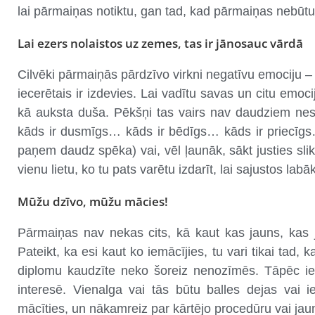
lai pārmaiņas notiktu, gan tad, kad pārmaiņas nebūt
Lai ezers nolaistos uz zemes, tas ir jānosauc vārdā
Cilvēki pārmaiņās pārdzīvo virkni negatīvu emociju –
iecerētais ir izdevies. Lai vadītu savas un citu em
kā auksta duša. Pēkšņi tas vairs nav daudziem nesa
kāds ir dusmīgs… kāds ir bēdīgs… kāds ir priecīgs…
paņem daudz spēka) vai, vēl ļaunāk, sākt justies slik
vienu lietu, ko tu pats varētu izdarīt, lai sajustos labāk
Mūžu dzīvo, mūžu mācies!
Pārmaiņas nav nekas cits, kā kaut kas jauns, kas 
Pateikt, ka esi kaut ko iemācījies, tu vari tikai tad, k
diplomu kaudzīte neko šoreiz nenozīmēs. Tāpēc iem
interesē. Vienalga vai tās būtu balles dejas vai
mācīties, un nākamreiz par kārtējo procedūru vai ja