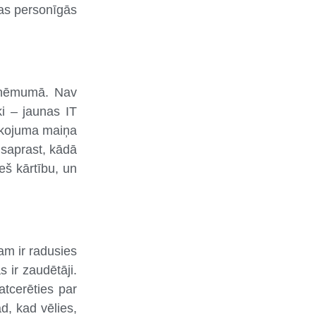
avas personīgās
 uzņēmumā. Nav
ķi – jaunas IT
pakojuma maiņa
i saprast, kādā
eš kārtību, un
am ir radusies
s ir zaudētāji.
atcerēties par
d, kad vēlies,