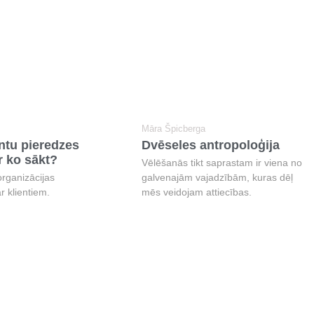
Māra Špicberga
entu pieredzes
Dvēseles antropoloģija
r ko sākt?
Vēlēšanās tikt saprastam ir viena no
organizācijas
galvenajām vajadzībām, kuras dēļ
r klientiem.
mēs veidojam attiecības.