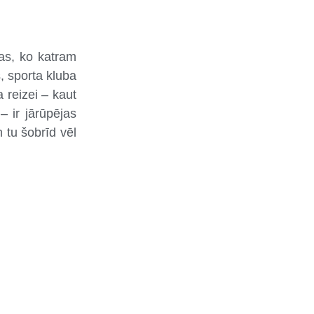
tas, ko katram
s, sporta kluba
 reizei – kaut
– ir jārūpējas
 tu šobrīd vēl