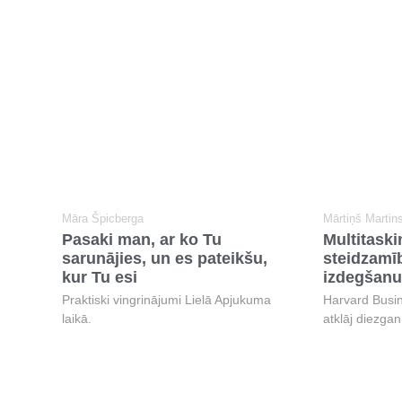
Māra Špicberga
Mārtiņš Martin
Pasaki man, ar ko Tu
Multitask
sarunājies, un es pateikšu,
steidzamīb
kur Tu esi
izdegšanu
Praktiski vingrinājumi Lielā Apjukuma
Harvard Busi
laikā.
atklāj diezga