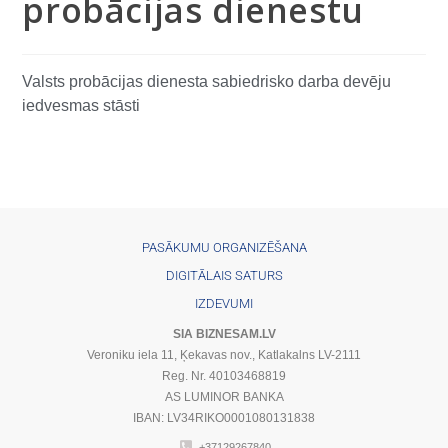
probācijas dienestu
Valsts probācijas dienesta sabiedrisko darba devēju
iedvesmas stāsti
PASĀKUMU ORGANIZĒŠANA
DIGITĀLAIS SATURS
IZDEVUMI
SIA BIZNESAM.LV
Veroniku iela 11, Ķekavas nov., Katlakalns LV-2111
Reg. Nr. 40103468819
AS LUMINOR BANKA
IBAN: LV34RIKO0001080131838
+37129267840