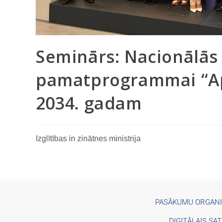
Seminārs: Nacionālās
pamatprogrammai “Apv
2034. gadam
Izglītības in zinātnes ministrija
PASĀKUMU ORGAN
DIGITĀLAIS SA