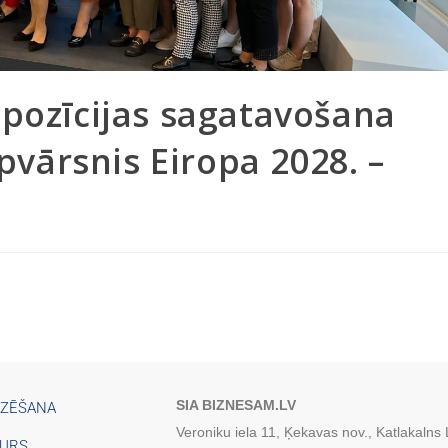
 pozīcijas sagatavošana
ārsnis Eiropa 2028. –
SIA BIZNESAM.LV
IZĒŠANA
Veroniku iela 11, Ķekavas nov., Katlakalns
TURS