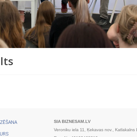
lts
SIA BIZNESAM.LV
IZĒŠANA
Veroniku iela 11, Ķekavas nov., Katlakalns
TURS