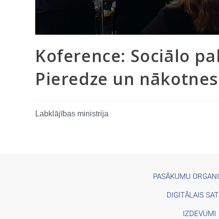
Koference: Sociālo pa
Pieredze un nākotnes
Labklājības ministrija
PASĀKUMU ORGAN
DIGITĀLAIS SA
IZDEVUMI