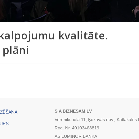
kalpojumu kvalitāte.
 plāni
SIA BIZNESAM.LV
IZĒŠANA
Veroniku iela 11, Ķekavas nov., Katlakalns
TURS
Reg. Nr. 40103468819
AS LUMINOR BANKA