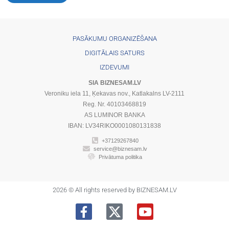
PASĀKUMU ORGANIZĒŠANA
DIGITĀLAIS SATURS
IZDEVUMI
SIA BIZNESAM.LV
Veroniku iela 11, Ķekavas nov., Katlakalns LV-2111
Reg. Nr. 40103468819
AS LUMINOR BANKA
IBAN: LV34RIKO0001080131838
+37129267840
service@biznesam.lv
Privātuma politika
2026 © All rights reserved by BIZNESAM.LV