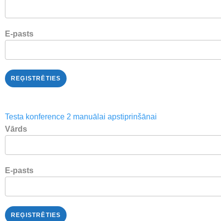
E-pasts
REĢISTRĒTIES
Testa konference 2 manuālai apstiprinšānai
Vārds
E-pasts
REĢISTRĒTIES