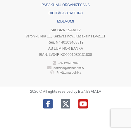
PASĀKUMU ORGANIZĒŠANA
DIGITĀLAIS SATURS
IZDEVUMI
SIA BIZNESAM.LV
Veroniku iela 11, Ķekavas nov., Katlakalns LV-2111
Reg. Nr. 40103468819
AS LUMINOR BANKA
IBAN: LV34RIKO0001080131838
+37129267840
service@biznesam.lv
Privātuma politika
2026 © All rights reserved by BIZNESAM.LV