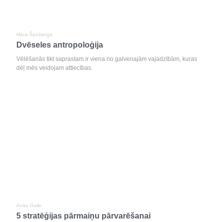
Māra Špicberga
Dvēseles antropoloģija
Vēlēšanās tikt saprastam ir viena no galvenajām vajadzībām, kuras
dēļ mēs veidojam attiecības.
Anita Gaile
5 stratēģijas pārmaiņu pārvarēšanai