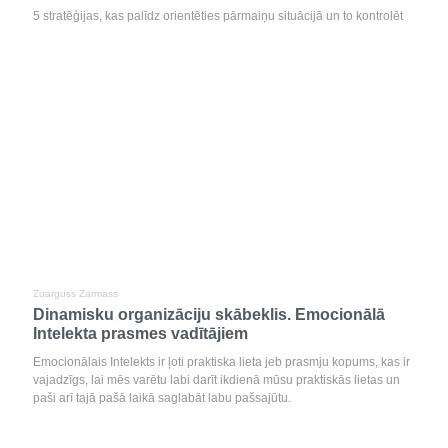
5 stratēģijas, kas palīdz orientēties pārmaiņu situācijā un to kontrolēt
Zuarguss Zarmass
Dinamisku organizāciju skābeklis. Emocionālā
Intelekta prasmes vadītājiem
Emocionālais Intelekts ir ļoti praktiska lieta jeb prasmju kopums, kas ir
vajadzīgs, lai mēs varētu labi darīt ikdienā mūsu praktiskās lietas un
paši arī tajā pašā laikā saglabāt labu pašsajūtu.