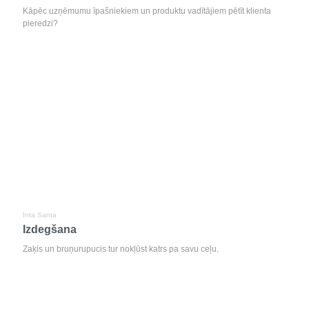
Kāpēc uzņēmumu īpašniekiem un produktu vadītājiem pētīt klienta
pieredzi?
Inta Santa
Izdegšana
Zaķis un bruņurupucis tur nokļūst katrs pa savu ceļu.