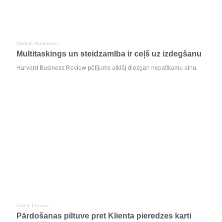
Mārtiņš Martinsons
Multitaskings un steidzamība ir ceļš uz izdegšanu
Harvard Business Review pētījums atklāj diezgan nepatīkamu ainu.
Dainis Locāns
Pārdošanas piltuve pret Klienta pieredzes karti