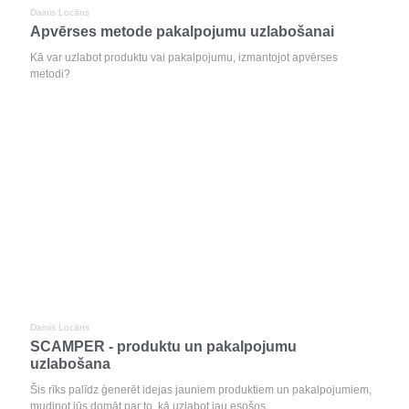
Dainis Locāns
Apvērses metode pakalpojumu uzlabošanai
Kā var uzlabot produktu vai pakalpojumu, izmantojot apvērses
metodi?
Dainis Locāns
SCAMPER - produktu un pakalpojumu
uzlabošana
Šis rīks palīdz ģenerēt idejas jauniem produktiem un pakalpojumiem,
mudinot jūs domāt par to, kā uzlabot jau esošos.