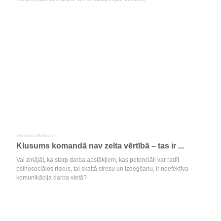
Viesturs Meikšāns
Klusums komandā nav zelta vērtībā – tas ir ...
Vai zinājāt, ka starp darba apstākļiem, kas potenciāli var radīt
psihosociālos riskus, tai skaitā stresu un izdegšanu, ir neefektīva
komunikācija darba vietā?