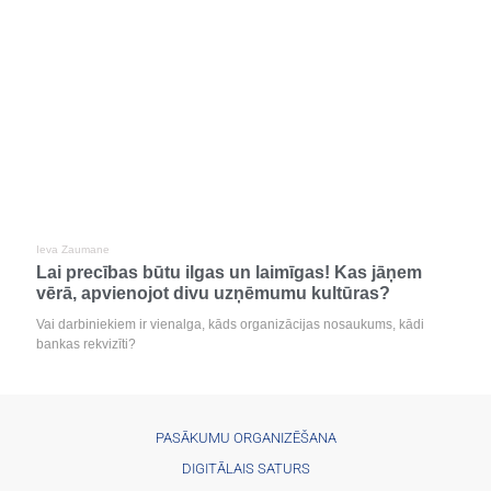
Ieva Zaumane
Lai precības būtu ilgas un laimīgas! Kas jāņem
vērā, apvienojot divu uzņēmumu kultūras?
Vai darbiniekiem ir vienalga, kāds organizācijas nosaukums, kādi
bankas rekvizīti?
PASĀKUMU ORGANIZĒŠANA
DIGITĀLAIS SATURS