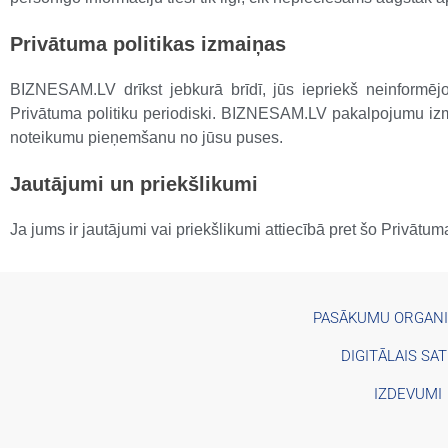
Privātuma politikas izmaiņas
BIZNESAM.LV drīkst jebkurā brīdī, jūs iepriekš neinformējo
Privātuma politiku periodiski. BIZNESAM.LV pakalpojumu iz
noteikumu pieņemšanu no jūsu puses.
Jautājumi un priekšlikumi
Ja jums ir jautājumi vai priekšlikumi attiecībā pret šo Privātum
PASĀKUMU ORGAN
DIGITĀLAIS SA
IZDEVUMI