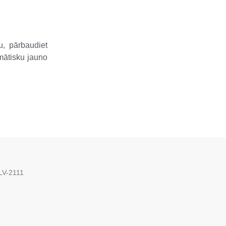
u, pārbaudiet
mātisku jauno
 LV-2111