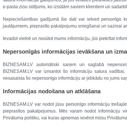
e-pasta ziņu sūtījums, ko izsūtām saviem klientiem un sadarb
Nepieciešamības gadījumā šie dati var ietvert personīgo k
jautājumiem, pieprasīto pakalpojumu sniegšanai un saziņai ar
Ievadot vietnē un nosūtot mums informāciju, jūs piekrītat infor
Nepersonīgās informācijas ievākšana un izm
BIZNESAM.LV automātiski saņem un saglabā nepersonīg
BIZNESAM.LV var izmantot šo informāciju satura vadībai,
nesasaista šo nepersonīgo informāciju ar jebkādu no jums sa
Informācijas nodošana un atklāšana
BIZNESAM.LV var nodot jūsu personīgo informāciju trešajām
pieprasītos pakalpojumus. Mēs varam nodot informāciju vi
Privātuma politiku, vai kuras apņemas ievērot mūsu Privātuma 