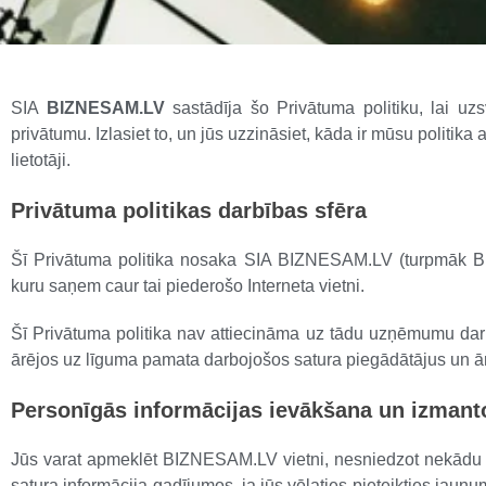
SIA
BIZNESAM.LV
sastādīja šo Privātuma politiku, lai uz
privātumu. Izlasiet to, un jūs uzzināsiet, kāda ir mūsu politik
lietotāji.
Privātuma politikas darbības sfēra
Šī Privātuma politika nosaka SIA BIZNESAM.LV (turpmāk BIZN
kuru saņem caur tai piederošo Interneta vietni.
Šī Privātuma politika nav attiecināma uz tādu uzņēmumu dar
ārējos uz līguma pamata darbojošos satura piegādātājus un ā
Personīgās informācijas ievākšana un izman
Jūs varat apmeklēt BIZNESAM.LV vietni, nesniedzot nekādu 
satura informācija gadījumos, ja jūs vēlаties pieteikties jau