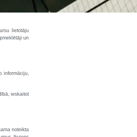
rsu lietotāju
apmeklētāji un
 informāciju,
bā, ieskaitot
šama noteikta
vumus. Ikviens