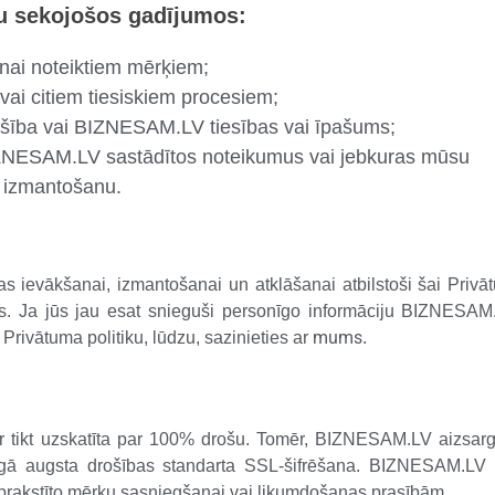
u sekojošos gadījumos:
anai noteiktiem mērķiem;
vai citiem tiesiskiem procesiem;
ošība vai BIZNESAM.LV tiesības vai īpašums;
ZNESAM.LV sastādītos noteikumus vai jebkuras mūsu
u izmantošanu.
 ievākšanai, izmantošanai un atklāšanai atbilstoši šai Privātu
 Ja jūs jau esat snieguši personīgo informāciju BIZNESAM.
mums
Privātuma politiku, lūdzu, sazinieties ar
.
r tikt uzskatīta par 100% drošu. Tomēr, BIZNESAM.LV aizsarg
sargā augsta drošības standarta SSL-šifrēšana. BIZNESAM.LV
k aprakstīto mērķu sasniegšanai vai likumdošanas prasībām.