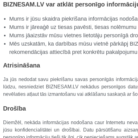
BIZNESAM.LV var atklāt personīgo informācij
Mums ir jūsu skaidra piekrišana informācijas nodoš
Mums ir jāreaģē uz tiesas pavēsti, tiesas nolēmumu 
Mums jāaizstāv mūsu vietnes lietotāju personīgā dr
Mēs uzskatām, ka darbības mūsu vietnē pārkāpj BI
rekomendācijas attiecībā pret konkrētu pakalpojum
Atrisināšana
Ja jūs nedodat savu piekrišanu savas personīgās informācijas
lūdzu, nesniedziet BIZNESAM.LV nekādus personīgos datus.
nevēlaties atļaut tās izmantošanu vai atklāšanu saskaņā ar šo 
Drošība
Diemžēl, nekāda informācijas nodošana caur Internetu neva
jūsu konfidencialitātei un drošībai. Datu pārsūtīšanu aiz
personīgo informāciju tieši tik ilgi, cik nepieciešams augstā