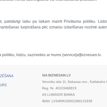
t, patstāvīgi laiku pa laikam mainīt Privātuma politiku. Lūdz
mantošanas turpināšana pēc izmaiņu izdarīšanas nozīmē auto
a politiku, lūdzu, sazinieties ar mums (service[at]biznesam.lv.
SIA BIZNESAM.LV
IZĒŠANA
Veroniku iela 11, Ķekavas nov., Katlakalns
TURS
Reg. Nr. 40103468819
AS LUMINOR BANKA
IBAN: LV34RIKO0001080131838