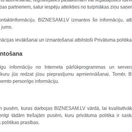
ības partneriem, satur iespēju atteikties no turpmākas ziņu saņ
ontaktinformāciju. BIZNESAM.LV izmantos šo informāciju, atb
 jums.
mācijas ievākšanai un izmantošanai atbilstoši Privātuma politika
antošana
u informāciju no Interneta pārlūkprogrammas un server
 kuru jūs redzat jūsu pieprasījumu apmierināšanai. Tomēr,
ņemto personīgo informāciju.
 pusēm, kuras darbojas BIZNESAM.LV vārdā, lai kvalitatīvāk
enīgi tādām trešajām pusēm, kuru privātuma politika ir sa
politikas prasības.