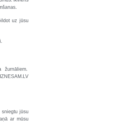
emšanas.
ildot uz jūsu
i.
a žurnāliem.
 BIZNESAM.LV
 sniegtu jūsu
skaņā ar mūsu