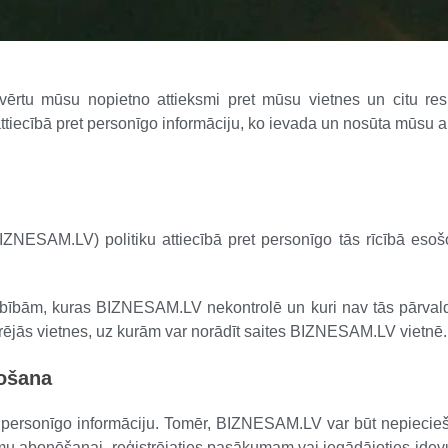
svērtu mūsu nopietno attieksmi pret mūsu vietnes un citu resu
a attiecībā pret personīgo informāciju, ko ievada un nosūta mūsu 
ESAM.LV) politiku attiecībā pret personīgo tās rīcībā esošo
bībām, kuras BIZNESAM.LV nekontrolē un kuri nav tās pārvaldī
rējās vietnes, uz kurām var norādīt saites BIZNESAM.LV vietnē.
tošana
personīgo informāciju. Tomēr, BIZNESAM.LV var būt nepiecie
numu abonēšanai, reģistrējaties pasākumam vai iegādājoties ide