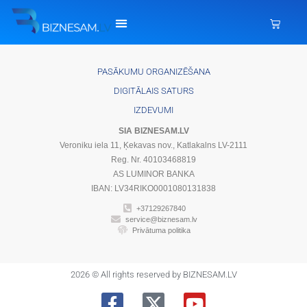
PASĀKUMU ORGANIZĒŠANA
DIGITĀLAIS SATURS
IZDEVUMI
SIA BIZNESAM.LV
Veroniku iela 11, Ķekavas nov., Katlakalns LV-2111
Reg. Nr. 40103468819
AS LUMINOR BANKA
IBAN: LV34RIKO0001080131838
+37129267840
service@biznesam.lv
Privātuma politika
2026 © All rights reserved by BIZNESAM.LV