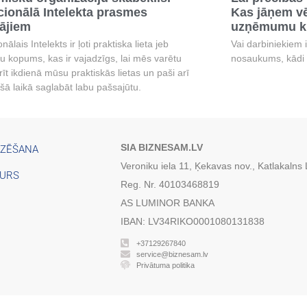
ionālā Intelekta prasmes
Kas jāņem vē
tājiem
uzņēmumu ku
ālais Intelekts ir ļoti praktiska lieta jeb
Vai darbiniekiem 
u kopums, kas ir vajadzīgs, lai mēs varētu
nosaukums, kādi 
rīt ikdienā mūsu praktiskās lietas un paši arī
ašā laikā saglabāt labu pašsajūtu.
SIA BIZNESAM.LV
IZĒŠANA
Veroniku iela 11, Ķekavas nov., Katlakalns
TURS
Reg. Nr. 40103468819
AS LUMINOR BANKA
IBAN: LV34RIKO0001080131838
+37129267840
service@biznesam.lv
Privātuma politika