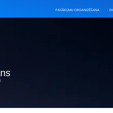
PASĀKUMU ORGANIZĒŠANA
DI
āns
i