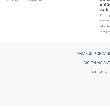
situācijā un to kontrolēt
Emoc
vadī
Emocion
prasmj
labi da
tajā p
PASĀKUMU ORGAN
DIGITĀLAIS SA
IZDEVUMI