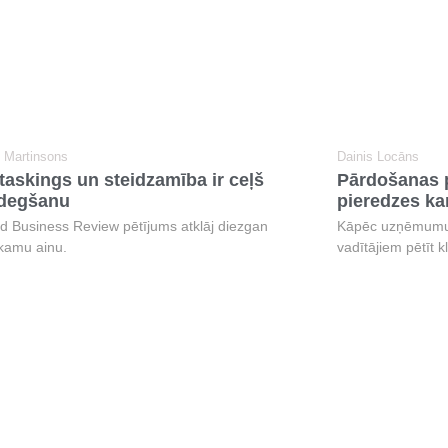
š Martinsons
Dainis Locāns
taskings un steidzamība ir ceļš
Pārdošanas p
zdegšanu
pieredzes kar
d Business Review pētījums atklāj diezgan
Kāpēc uzņēmumu 
kamu ainu.
vadītājiem pētīt k