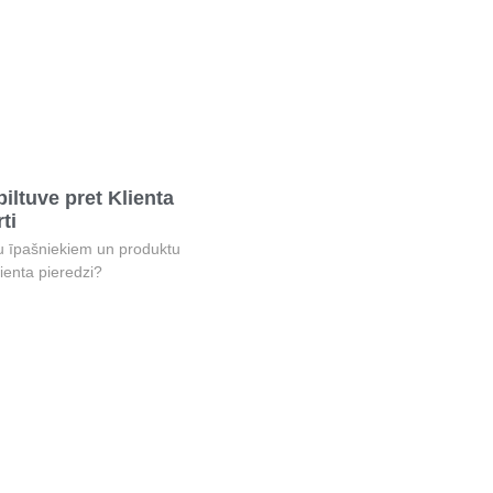
iltuve pret Klienta
ti
īpašniekiem un produktu
lienta pieredzi?