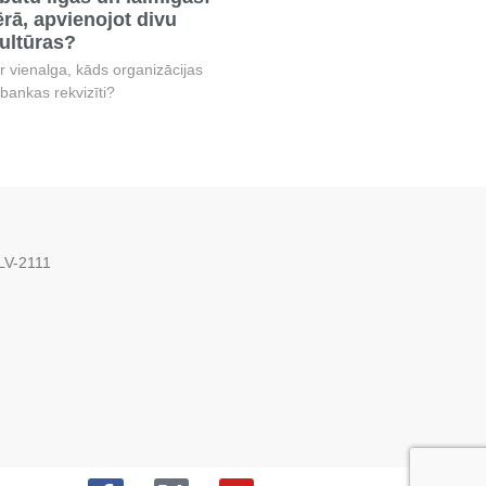
rā, apvienojot divu
ltūras?
ir vienalga, kāds organizācijas
bankas rekvizīti?
 LV-2111