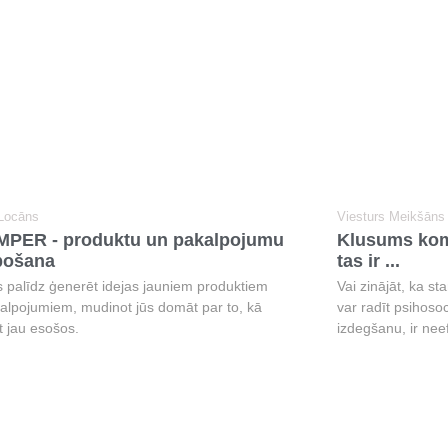
 Locāns
Viesturs Meikšāns
PER - produktu un pakalpojumu
Klusums koma
bošana
tas ir ...
ks palīdz ģenerēt idejas jauniem produktiem
Vai zinājāt, ka st
alpojumiem, mudinot jūs domāt par to, kā
var radīt psihosoc
t jau esošos.
izdegšanu, ir nee