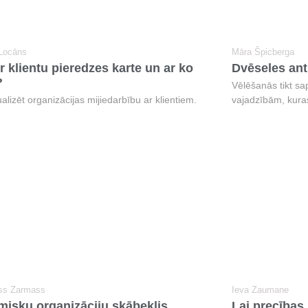
 Locāns
Māra Špicberga
r klientu pieredzes karte un ar ko
Dvēseles ant
?
Vēlēšanās tikt sa
alizēt organizācijas mijiedarbību ar klientiem.
vajadzībām, kuras
ss Zarmass
Ieva Zaumane
misku organizāciju skābeklis.
Lai precības 