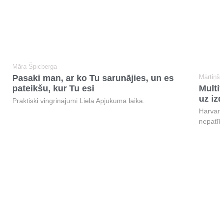
Māra Špicberga
Pasaki man, ar ko Tu sarunājies, un es
Mārtiņ
pateikšu, kur Tu esi
Multi
uz i
Praktiski vingrinājumi Lielā Apjukuma laikā.
Harvar
nepatī