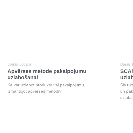
Dainis Locāns
Dainis
Apvērses metode pakalpojumu
SCAM
uzlabošanai
uzla
Kā var uzlabot produktu vai pakalpojumu,
Šis rī
izmantojot apvērses metodi?
un pak
uzlabo