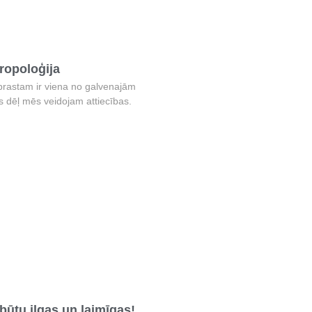
ropoloģija
prastam ir viena no galvenajām
 dēļ mēs veidojam attiecības.
būtu ilgas un laimīgas!