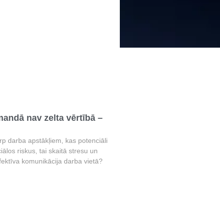
ndā nav zelta vērtībā –
arp darba apstākļiem, kas potenciāli
iālos riskus, tai skaitā stresu un
fektīva komunikācija darba vietā?