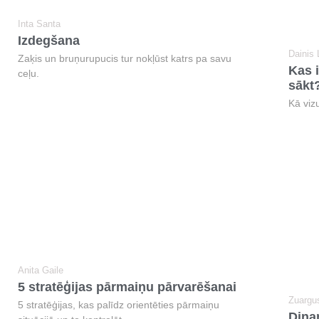
Inta Santa
Izdegšana
Dainis
Zaķis un bruņurupucis tur nokļūst katrs pa savu
Kas i
ceļu.
sākt
Kā vizu
Anita Gaile
5 stratēģijas pārmaiņu pārvarēšanai
Zuargu
5 stratēģijas, kas palīdz orientēties pārmaiņu
Dina