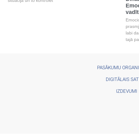
situācijā un to kontrolēt
Emoc
vadī
Emocion
prasmj
labi da
tajā p
PASĀKUMU ORGAN
DIGITĀLAIS SA
IZDEVUMI