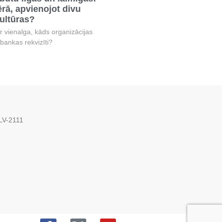
rā, apvienojot divu
ltūras?
ir vienalga, kāds organizācijas
bankas rekvizīti?
 LV-2111