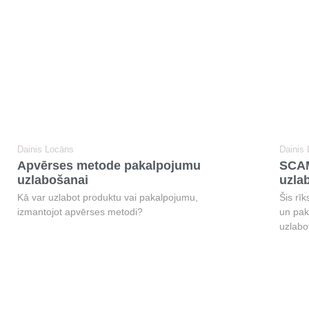
Dainis Locāns
Dainis
Apvērses metode pakalpojumu
SCAM
uzlabošanai
uzla
Kā var uzlabot produktu vai pakalpojumu,
Šis rī
izmantojot apvērses metodi?
un pak
uzlabo