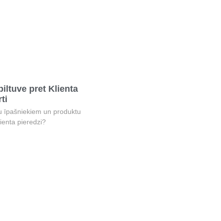
iltuve pret Klienta
ti
īpašniekiem un produktu
lienta pieredzi?