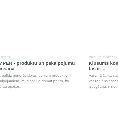
 Locāns
Viesturs Meikšāns
PER - produktu un pakalpojumu
Klusums koma
bošana
tas ir ...
ks palīdz ģenerēt idejas jauniem produktiem
Vai zinājāt, ka st
alpojumiem, mudinot jūs domāt par to, kā
var radīt psihosoc
t jau esošos.
izdegšanu, ir nee