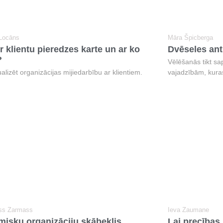
 Locāns
Māra Špicberga
r klientu pieredzes karte un ar ko
Dvēseles ant
?
Vēlēšanās tikt sa
alizēt organizācijas mijiedarbību ar klientiem.
vajadzībām, kuras
ss Zarmass
Ieva Zaumane
misku organizāciju skābeklis.
Lai precības 