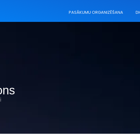
PASĀKUMU ORGANIZĒŠANA
DI
ons
i