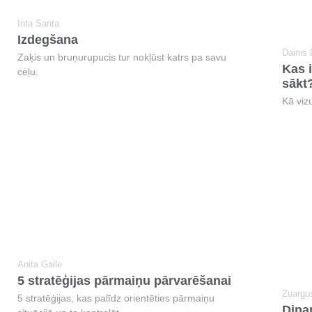
Inta Santa
Izdegšana
Dainis
Zaķis un bruņurupucis tur nokļūst katrs pa savu
Kas i
ceļu.
sākt
Kā vizu
Anita Gaile
5 stratēģijas pārmaiņu pārvarēšanai
Zuargu
5 stratēģijas, kas palīdz orientēties pārmaiņu
Dina