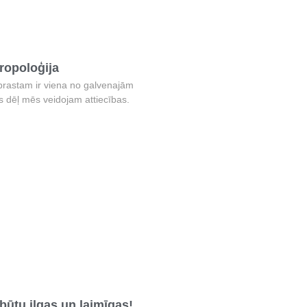
ropoloģija
prastam ir viena no galvenajām
 dēļ mēs veidojam attiecības.
būtu ilgas un laimīgas!