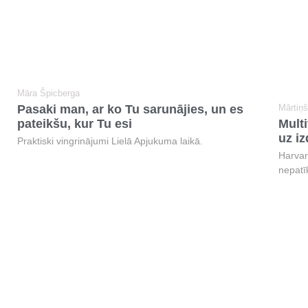
Māra Špicberga
Pasaki man, ar ko Tu sarunājies, un es
Mārtiņ
pateikšu, kur Tu esi
Multi
uz i
Praktiski vingrinājumi Lielā Apjukuma laikā.
Harvar
nepatī