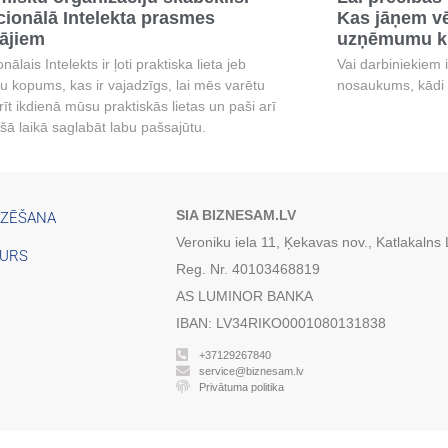
ionālā Intelekta prasmes
Kas jāņem vē
tājiem
uzņēmumu ku
ālais Intelekts ir ļoti praktiska lieta jeb
Vai darbiniekiem 
u kopums, kas ir vajadzīgs, lai mēs varētu
nosaukums, kādi 
rīt ikdienā mūsu praktiskās lietas un paši arī
ašā laikā saglabāt labu pašsajūtu.
SIA BIZNESAM.LV
IZĒŠANA
Veroniku iela 11, Ķekavas nov., Katlakalns
TURS
Reg. Nr. 40103468819
AS LUMINOR BANKA
IBAN: LV34RIKO0001080131838
+37129267840
service@biznesam.lv
Privātuma politika