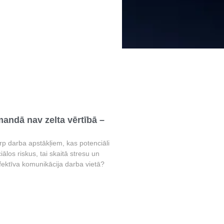
ndā nav zelta vērtībā –
arp darba apstākļiem, kas potenciāli
iālos riskus, tai skaitā stresu un
fektīva komunikācija darba vietā?