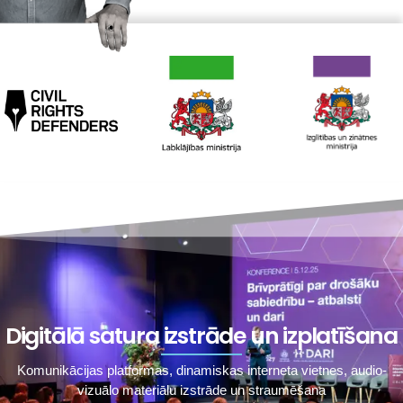
Digitālā satura izstrāde un izplatīšana
Komunikācijas platformas, dinamiskas interneta vietnes, audio-
vizuālo materiālu izstrāde un straumēšana