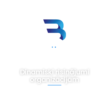
BIZNESAM.LV
Dinamiski risinājumi
organizācijām
Mums iespējams nav gatavas receptes,
tomēr ir pieredze dažādām vajadzībām