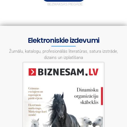
BEZMAKSAS PIEGĀDE
Elektroniskie izdevumi
Žurnālu, katalogu, profesionālās literatūras, satura izstrāde,
dizains un izplatīšana