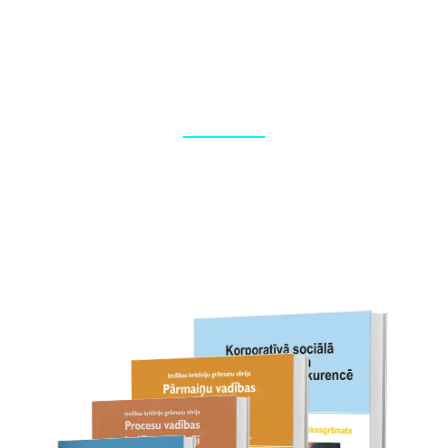
Foto reportāžas
Korporatīvo pasākumu fotografēšana, foto apstrāde