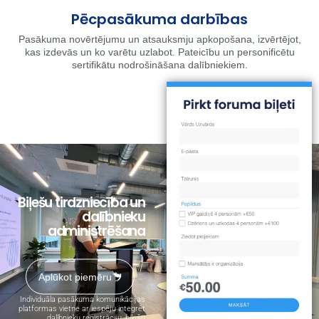
Pēcpasākuma darbības
Pasākuma novērtējumu un atsauksmju apkopošana, izvērtējot,
kas izdevās un ko varētu uzlabot. Pateicību un personificētu
sertifikātu nodrošināšana dalībniekiem.
Biļešu tirdzniecība un
dalībnieku
administrēšana
Aplūkot piemēru
Individuāla pasākuma komunikācijas
platformas vietne ar iespēju integrēt
dalībnieku reģistrāciju, biļešu