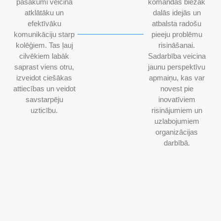
pasākumi veicina
komandas biežāk
atklātāku un
dalās idejās un
efektīvāku
atbalsta radošu
komunikāciju starp
pieeju problēmu
kolēģiem. Tas ļauj
risināšanai.
cilvēkiem labāk
Sadarbība veicina
saprast viens otru,
jaunu perspektīvu
izveidot ciešākas
apmaiņu, kas var
attiecības un veidot
novest pie
savstarpēju
inovatīviem
uzticību.
risinājumiem un
uzlabojumiem
organizācijas
darbībā.