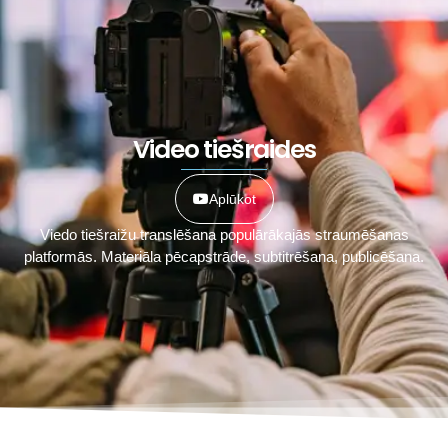
Video tiešraides
Aplūkot
Viedo tiešraižu translēšana populārākajās straumēšanas
platformās. Materiāla pēcapstrāde, subtitrēšana, publicēšana.