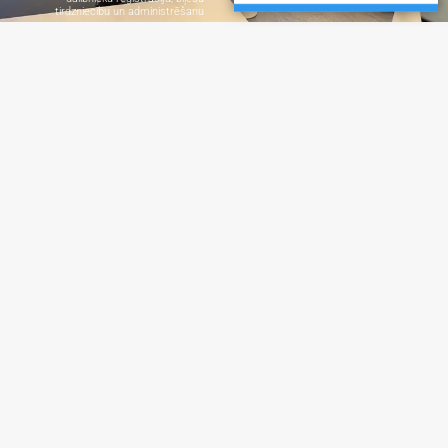
tirdzniecību un administrēšanu