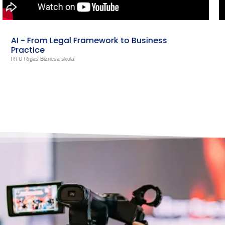
Izglītojošie video izpratnes veicināšanai par
sociālo pakalpojumu kvalitāti (1.d.)
Labklājības ministrija