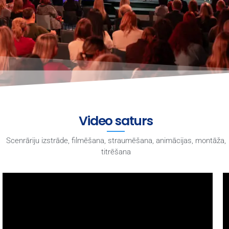
Video saturs
Scenrāriju izstrāde, filmēšana, straumēšana, animācijas, montāža,
titrēšana